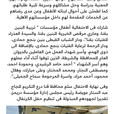
المعنية بدراسة وحل مشاكلهم وسرعة تلبية طلباتهم،
كما اطمئن على أحوال ابنائه الأطفال وعن مدى رضاهم
عن الخدمات المقدمة لهم داخل مؤسساتهم الأهلية.
شارك فى الاحتفالية أطفال مؤسسات ” تربية البنين
بقنا، وماري مرقص الخيرية للبنين بقنا، والسيدة العذراء
للفتيات بقنا”، ودار الشباب القبطى بنين بنجع حمادى،
ودار الرحمة لرعاية الفتيات بنجع حمادى، بالإضافة الى
ذوى الهمم، وأسر شهداء العمل من العاملين بالديوان
العام للمحافظة والشرطة، الذين توفوا أثناء آداء عملهم
وهم أسر الشهداء ” أحمد حامد الرشيدي، وحمودة احمد،
ومصطفى النجار، ومحمد المختار، وعلى مبارك، وهلال
محمود، أحمد مراد، واسرة المرحومة سماح الجميلى”.
وفى نهاية الاحتفال سلم محافظ قنا درع التكريم للجاج
عبد الستار عويضة رئيس مجلس إدارة مؤسسة دريمز،
تقديرا لجهودهم المبذولة فى تنظيم حفل الكرنفال.