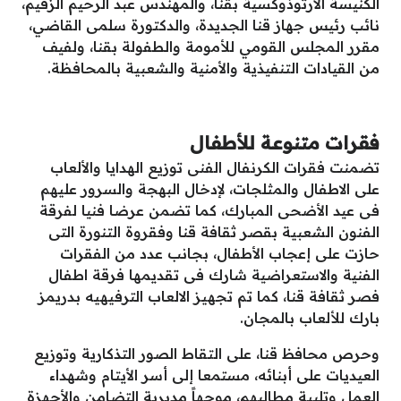
الكنيسة الأرثوذوكسية بقنا، والمهندس عبد الرحيم الزقيم،
نائب رئيس جهاز قنا الجديدة، والدكتورة سلمى القاضي،
مقرر المجلس القومي للأمومة والطفولة بقنا، ولفيف
من القيادات التنفيذية والأمنية والشعبية بالمحافظة.
فقرات متنوعة للأطفال
تضمنت فقرات الكرنفال الفنى توزيع الهدايا والألعاب
على الاطفال والمثلجات، لإدخال البهجة والسرور عليهم
فى عيد الأضحى المبارك، كما تضمن عرضا فنيا لفرقة
الفنون الشعبية بقصر ثقافة قنا وفقروة التنورة التى
حازت على إعجاب الأطفال، بجانب عدد من الفقرات
الفنية والاستعراضية شارك فى تقديمها فرقة اطفال
فصر ثقافة قنا، كما تم تجهيز الالعاب الترفيهيه بدريمز
بارك للألعاب بالمجان.
وحرص محافظ قنا، على التقاط الصور التذكارية وتوزيع
العيديات على أبنائه، مستمعا إلى أسر الأيتام وشهداء
العمل وتلبية مطالبهم، موجهاً مديرية التضامن والأجهزة