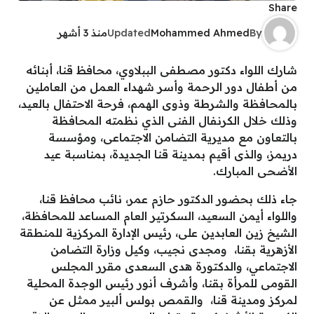
Share
By
Mohammed Ahmed
Updated
منذ 3 أشهر
شارك اللواء دكتور مصطفى الببلاوي، محافظ قنا، أبنائه
من أطفال دور الرحمة وأسر شهداء العمل من العاملين
بالمحافظة والشرطة وذوى الهمم، فرحة الاحتفال بالعيد،
وذلك خلال الكرنفال الفنى الذي نظمته المحافظة
بالتعاون مع مديرية التضامن الاجتماعى، ومؤسسة
دريمز، والذى أقيم بمدينة قنا الجديدة، بمناسبة عيد
الأضحى المبارك.
جاء ذلك بحضور الدكتور حازم عمر، نائب محافظ قنا،
واللواء أيمن السعيد، السكرتير العام المساعد للمحافظة،
الشيخ زين العابدين على، رئيس الإدارة المركزية للمنطقة
الأزهرية بقنا، ومجدى نجيب، وكيل وزارة التضامن
الاجتماعي، والدكتورة هدى السعدى مقرر المجلس
القومى للمرأة بقنا، وأشرف أنور رئيس الوجدة المحلية
لمركز ومدينة قنا، والقمص بولس ألبير ممثل عن