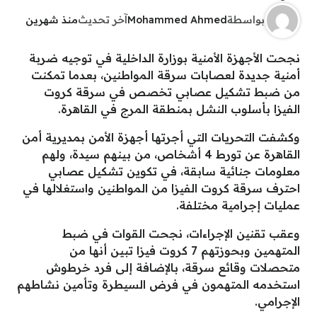
بواسطة
Mohammed Ahmed
آخر تحديث
منذ شهرين
نجحت الأجهزة الأمنية بوزارة الداخلية في توجيه ضربة
أمنية جديدة لعصابات سرقة المواطنين، بعدما تمكنت
من ضبط تشكيل عصابي تخصص في سرقة كروت
الفيزا بأسلوب النشل بمنطقة المرج في القاهرة.
وكشفت التحريات التي أجرتها أجهزة الأمن بمديرية أمن
القاهرة عن تورط 4 أشخاص، من بينهم سيدة، ولهم
معلومات جنائية سابقة، في تكوين تشكيل عصابي
احترف سرقة كروت الفيزا من المواطنين واستغلالها في
عمليات إجرامية مختلفة.
وعقب تقنين الإجراءات، نجحت القوات في ضبط
المتهمين وبحوزتهم 7 كروت فيزا تبين أنها من
متحصلات وقائع سرقة، بالإضافة إلى فرد خرطوش
استخدمه المتهمون في فرض السيطرة وتأمين نشاطهم
الإجرامي.