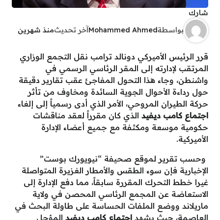
شارك
بواسطة
Mohammed Ahmed
آخر تحديث
منذ شهرين
قرر الرئيس الأميركي دونالد ترامب نقل التجمع الوزاري
المرتقب لإدارته إلى المقر الرئاسي الرسمي في
واشنطن، وجاء هذا التحول المفاجئ عقب تقارير دقيقة
حول رداءة الأحوال الجوية السائدة ومخاوف من تأثر
حركة الطيران المروحي، الأمر الذي أدى رسمياً إلى إلغاء
اجتماع كامب ديفيد
الذي كان مقرراً لعقد مناقشات
حكومية موسعة ومكثفة مع جميع أعضاء الإدارة
الأميركية.
وحسب تقرير لموقع صحيفة “نيويورك بوست”
الإخبارية فإن سوء الطقس والأمطار الغزيرة المتواصلة
غيرا خطط التحرك المقررة سابقاً، مما دفع الإدارة إلى
الاستعاضة عن المجمع الرئاسي المحصن في ولاية
ماريلاند ووضع الملفات الحساسة على طاولة البحث في
العاصمة، حيث يشهد
اجتماع كامب ديفيد
المؤجل