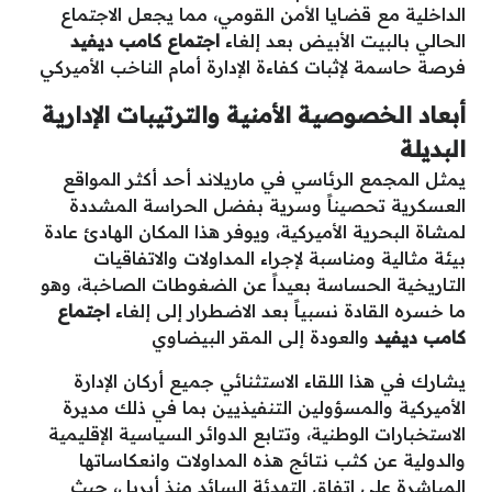
الداخلية مع قضايا الأمن القومي، مما يجعل الاجتماع
الحالي بالبيت الأبيض بعد إلغاء
اجتماع كامب ديفيد
فرصة حاسمة لإثبات كفاءة الإدارة أمام الناخب الأميركي
أبعاد الخصوصية الأمنية والترتيبات الإدارية
البديلة
يمثل المجمع الرئاسي في ماريلاند أحد أكثر المواقع
العسكرية تحصيناً وسرية بفضل الحراسة المشددة
لمشاة البحرية الأميركية، ويوفر هذا المكان الهادئ عادة
بيئة مثالية ومناسبة لإجراء المداولات والاتفاقيات
التاريخية الحساسة بعيداً عن الضغوطات الصاخبة، وهو
ما خسره القادة نسبياً بعد الاضطرار إلى إلغاء
اجتماع
كامب ديفيد
والعودة إلى المقر البيضاوي
يشارك في هذا اللقاء الاستثنائي جميع أركان الإدارة
الأميركية والمسؤولين التنفيذيين بما في ذلك مديرة
الاستخبارات الوطنية، وتتابع الدوائر السياسية الإقليمية
والدولية عن كثب نتائج هذه المداولات وانعكاساتها
المباشرة على اتفاق التهدئة السائد منذ أبريل، حيث