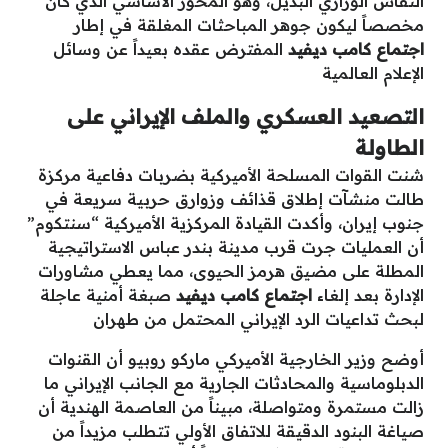
النقاش الوزاري البديل، وهو المحور الأساسي الذي كان
مخصصاً ليكون جوهر المباحثات المغلقة في إطار
اجتماع كامب ديفيد
المفترض عقده بعيداً عن وسائل
الإعلام العالمية
التصعيد العسكري والملف الإيراني على
الطاولة
شنت القوات المسلحة الأميركية بضربات دفاعية مركزة
طالت منشآت إطلاق قذائف وزوارق حربية سريعة في
جنوب إيران، وأكدت القيادة المركزية الأميركية “سنتكوم”
أن العمليات جرت قرب مدينة بندر عباس الاستراتيجية
المطلة على مضيق هرمز الحيوى، مما يعطي مشاورات
الإدارة بعد إلغاء
اجتماع كامب ديفيد
صبغة أمنية عاجلة
لبحث تداعيات الرد الإيراني المحتمل من طهران
أوضح وزير الخارجية الأميركي ماركو روبيو أن القنوات
الدبلوماسية والمحادثات الجارية مع الجانب الإيراني ما
زالت مستمرة ومتواصلة، مبيناً من العاصمة الهندية أن
صياغة البنود الدقيقة للاتفاق الأولي تتطلب مزيداً من