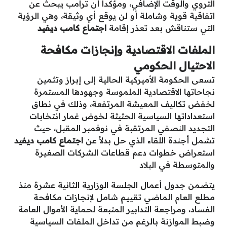
التروي والوقت الإضافي، ومؤكداً أن ترامب يبحث عن
اتفاقية قوية وشاملة أو لن يوقع أي وثيقة، وهي الرؤية
التي ستناقش بعد تعذر إقامة
اجتماع كامب ديفيد
الملفات الاقتصادية وإنجازات مكافحة
الاحتيال الحكومي
تسعى الحكومة الأميركية الحالية إلى إبراز وتثمين
نجاحاتها الاقتصادية الملموسة وجهودها المستمرة
لخفض تكاليف المعيشة المرتفعة، وذلك في نطاق
استعداداتها السياسية الحثيثة لخوض غمار انتخابات
التجديد النصفي المرتقبة في نوفمبر المقبل، حيث
تشمل أجندة اللقاء الذي حل بدلاً عن
اجتماع كامب ديفيد
استعراض خطوات دعم قطاعات الشركات الصغيرة
والمتوسطة في البلاد
يتضمن جدول أعمال الجلسة الوزارية الثانية عشرة منذ
مطلع العام الماضي تقييم شامل لإنجازات مكافحة
الفساد، ومراجعة التدابير المتبعة لحماية الأموال العامة
وضبط الموازنة بالرغم من تداخل الملفات السياسية