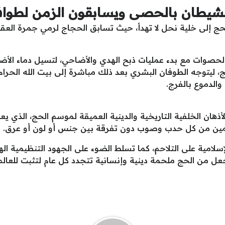
شيطان بالحصى ويسابقون الزمن لطواف
حج إلى خلية نحل لا تهدأ، حيث تسابق الحجاج لرمي جمرة الع
ت الحصوات مع بدء عمليات ذبح الهدي والأضاحي، لتسيل دماء ال
ج، ليتوجه الطوفان البشري بعد ذلك مباشرة إلى بيت الله الحرام
والدموع بالفرج.
لأذهان الخلفية التاريخية والدينية العميقة لموسم الحج، الذي يع
لمين من كل حدب وصوب دون تفرقة بين جنس أو لون أو عرق.
إسلامية على التلاحم، كما تسلط الضوء على الجهود التنظيمية اله
ل من الحج ملحمة دينية وإنسانية تتجدد كل عام لتثبت للعالم 