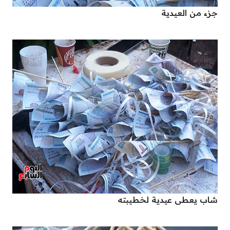
جزء من العيدية
شاب يعطى عيدية لخطيبته