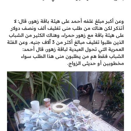
وعن أكبر مبلغ غلفه أحمد على هيئة باقة زهور، قال: لا
أتذكر لكن هناك من طلب منى تغليف ألف ونصف دولار
على هيئة باقة مع زهور حمراء، وهناك الكثير من الشباب
الذين طلبوا تغليف مبالغ أكثر من 3 آلاف جنيه. وعن الفئة
العمرية التي تحول العيدية لباقة زهور، قال أحمد:
الشباب فقط هم من يطلبون منى هذا الطلب سواء
مخطوبين أو حديثى الزواج.