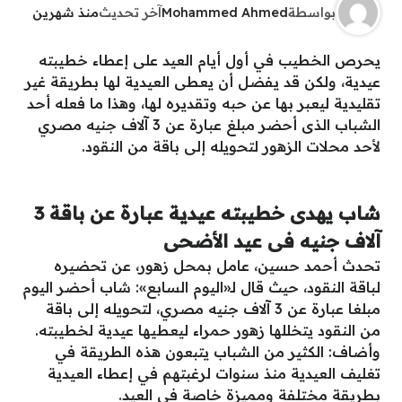
بواسطة
Mohammed Ahmed
آخر تحديث
منذ شهرين
يحرص الخطيب في أول أيام العيد على إعطاء خطيبته
عيدية، ولكن قد يفضل أن يعطى العيدية لها بطريقة غير
تقليدية ليعبر بها عن حبه وتقديره لها، وهذا ما فعله أحد
الشباب الذى أحضر مبلغ عبارة عن 3 آلاف جنيه مصري
لأحد محلات الزهور لتحويله إلى باقة من النقود.
شاب يهدى خطيبته عيدية عبارة عن باقة 3
آلاف جنيه فى عيد الأضحى
تحدث أحمد حسين، عامل بمحل زهور، عن تحضيره
لباقة النقود، حيث قال لـ«اليوم السابع»: شاب أحضر اليوم
مبلغا عبارة عن 3 آلاف جنيه مصري، لتحويله إلى باقة
من النقود يتخللها زهور حمراء ليعطيها عيدية لخطيبته.
وأضاف: الكثير من الشباب يتبعون هذه الطريقة في
تغليف العيدية منذ سنوات لرغبتهم في إعطاء العيدية
بطريقة مختلفة ومميزة خاصة في العيد.