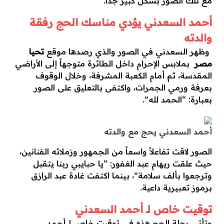
مع تلك الصور بشكل كبير جدا.
أحمد السعدني يؤدي مناسك الحج رفقة
والدته
وظهر السعدني في الصور والذي رصدها موقع
تحيا
مصر
بملابس الإحرام داخل الطائرة متوجهاً إلى الأراضي
المقدسة، ثم أمام الكعبة المشرفة، وخلال الوقوف
بعرفة ورمي الجمرات، واكتفى بالتعليق على الصور
بعبارة: “الحمد لله”.
أحمد السعدني يحج مع والدته
الصور لاقت تفاعلاً واسعاً من الجمهور وزملائه الفنانين،
حيث علقت ريهام عبد الغفور: “يا حبايبي ربنا يتقبل
وترجعوا بألف سلامة”، بينما اكتفت غادة عبد الرازق
برموز تعبيرية داعية.
توقيت خاص لـ أحمد السعدني
وتأتي رحلة الحج هذه في توقيت خاص لـ أحمد