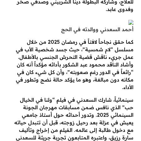
للعلاج، وشاركه البطولة دينا الشربيني وصدقي صخر
وفدوى عابد.
أحمد السعدني ووالدته في الحج
كما حقق نجاحاً لافتاً في رمضان 2025 من خلال
مسلسل “لام شمسية”، حيث جسد شخصية الأب في
عمل جريء ناقش قضية التحرش الجنسي بالأطفال.
وأشاد الناقد محمود عبد الشكور بأدائه مؤكداً أنه كان
“رائعاً في الدور رغم صعوبته”، وأن كل شيء كان في
مكانه دون مبالغة، وهو ما يؤكد حالة نضج وتطور في
الأداء.
سينمائياً، شارك السعدني في فيلم “ولنا في الخيال
حب” الذي نافس ضمن مسابقات مهرجان الجونة
السينمائي 2025. وتدور أحداثه حول أستاذ جامعي
يعيش في عزلة بعد رحيل زوجته، قبل أن تتبدل حياته
مع دخول طالبة إلى عالمه. الفيلم من إخراج وتأليف
سارة رزيق، واعتبره المتابعون تجربة جريئة للسعدني