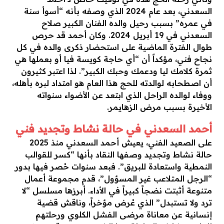
السعدني، بعد عام 2024 الذي وصفه بأنه “أسوأ سنة
في عمره” بسبب رحيل والده الفنان الكبير صلاح
السعدني في 19 أبريل 2024. وكان أحمد قد حرص
طوال الفترة الماضية على استحضار ذكرى والده في كل
نجاح فني، مؤكداً أن “أي حاجة كويسة فيا أو بعملها هي
ثمرة كلامك ليا ودعمك وحبك الكبير”. لذا اعتبر كثيرون
أن اصطحابه لوالدته للحج هذا العام هو امتداد لبره بأهله،
ووفاء لوالده الراحل الذي ابتعد عن الأضواء سنواته
الأخيرة بسبب مرض الزهايمر.
أحمد السعدني في حالة نشاط وتجديد فني
على الصعيد الفني، يعيش أحمد السعدني منذ 2025
حالة نشاط وتجديد وصفها النقاد بأنها “كسر للقوالب
النمطية واستعادة للبريق”. فبعد سنوات حُصر فيها بدور
“الرجل المتلاعب غير المسؤول”، قدم مجموعة أعمال
متنوعة أثبتت نضجاً كبيراً في الأداء. أبرزها مسلسل “لا
ترد ولا تستبدل” الذي عُرض مؤخراً، وناقش قضية
إنسانية عن معاناة مرضى الفشل الكلوي ورحلتهم