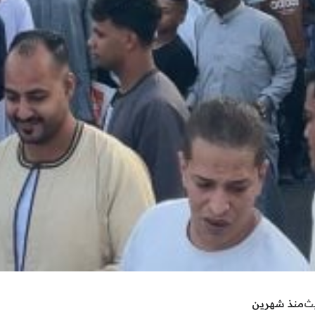
يث
منذ شهرين