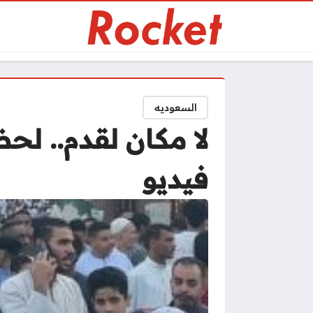
السعوديه
لا مكان لقدم.. لح
فيديو