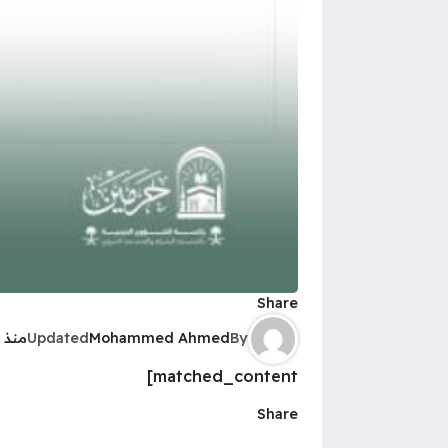
Share
By
Mohammed Ahmed
Updated
منذ 
matched_content]
Share