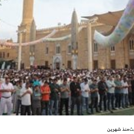
يث
منذ شهرين