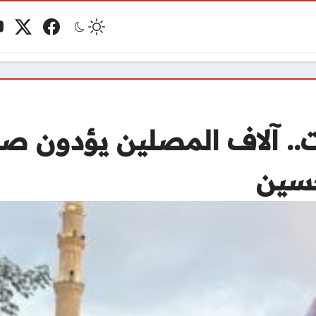
فيسبوك
منصة 
ي
مو
ت.. آلاف المصلين يؤدون ص
سين