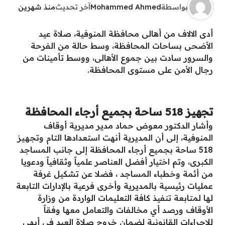
بواسطة
Mohammed Ahmed
آخر تحديث
منذ شهرين
أدى الالاف من أهالى محافظة المنوفية، صلاة عيد
الأضحى بساحات المحافظة، وسط حالة من الفرحة
والسرور سادت بين جموع الأهالى، ووسط تأمينات من
رجال الأمن على مستوى المحافظة.
تجهيز 518 ساحة بجميع أرجاء المحافظة
وأشار الدكتور معوض حماد مدير مديرية أوقاف
المنوفية، إلى أن المديرية أنهت استعدادها التام وتجهيز
518 ساحة بجميع أرجاء المحافظة إلى جانب المساجد
الكبرى، وتم اختيار أفضل العناصر علمياً وثقافياً ودعويا
من أئمة وخطباء المساجد ، فضلا عن تشكيل غرفة
عمليات رئيسية بالمديرية وأخرى فرعية بالإدارات التابعة
لها لمتابعة تنفيذ كافة التعليمات الواردة من وزارة
الأوقاف ورصد أي مخالفات والتعامل معها وفقاً
للإجراءات القانونية لضمان خروج صلاة العيد في أبهى