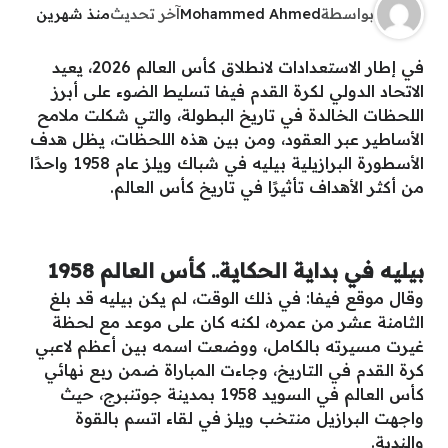
بواسطة
Mohammed Ahmed
آخر تحديث
منذ شهرين
في إطار الاستعدادات لانطلاق كأس العالم 2026، يعيد
الاتحاد الدولي لكرة القدم فيفا تسليط الضوء على أبرز
اللحظات الخالدة في تاريخ البطولة، والتي شكلت ملامح
الأساطير عبر العقود، ومن بين هذه اللحظات، يظل هدف
الأسطورة البرازيلية بيليه في شباك ويلز عام 1958 واحدًا
من أكثر الأهداف تأثيرًا في تاريخ كأس العالم.
بيليه في بداية الحكاية.. كأس العالم 1958
وقال موقع فيفا: في ذلك الوقت، لم يكن بيليه قد بلغ
الثامنة عشر من عمره، لكنه كان على موعد مع لحظة
غيرت مسيرته بالكامل، ووضعت اسمه بين أعظم لاعبي
كرة القدم في التاريخ، وجاءت المباراة ضمن ربع نهائي
كأس العالم في السويد 1958 بمدينة جوتنبرج، حيث
واجهت البرازيل منتخب ويلز في لقاء اتسم بالقوة
والندية.