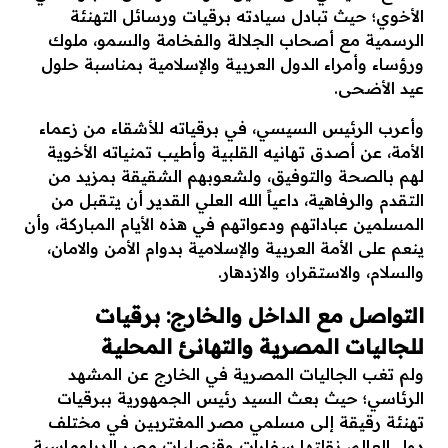
الأخوي؛ حيث تبادل سيادته برقيات ورسائل التهنئة
الرسمية مع أصحاب الجلالة والفخامة والسمو، ملوك
ورؤساء وأمراء الدول العربية والإسلامية بمناسبة حلول
عيد الأضحى.
​وأعرب الرئيس السيسي، في برقياته للأشقاء من زعماء
الأمة، عن أصدق تهانيه القلبية وأطيب تمنياته الأخوية
لهم بالصحة والتوفيق، ولشعوبهم الشقيقة بمزيد من
التقدم والرفاهية، داعياً الله العلي القدير أن يتقبل من
المسلمين عباداتهم ودعواتهم في هذه الأيام المباركة، وأن
ينعم على الأمة العربية والإسلامية بدوام الأمن والامان،
والسلام، والاستقرار، والازدهار.
​التواصل مع الداخل والخارج: برقيات
للجاليات المصرية والتهانئ المحلية
​ولم تغب الجاليات المصرية في الخارج عن المشهد
الرئاسي؛ حيث بعث السيد رئيس الجمهورية ببرقيات
تهنئة رقيقة إلى مسلمي مصر المغتربين في مختلف
دول العالم، نقلتها سفارات وقنصليات مصر الدبلوماسية