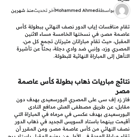
بواسطة
Mohammed Ahmed
آخر تحديث
منذ شهرين
تقام منافسات إياب الدور نصف النهائي ببطولة كأس
عاصمة مصر، في نسختها الخامسة مساء الاثنين
المقبل، حيث تقام مباراتان مثيرتان تجمع كل من،
المصري وزد، وإنبي ضد وادي دجلة، بحثاً عن تأشيرة
التأهل إلى المباراة النهائية للبطولة.
نتائج مباريات ذهاب بطولة كأس عاصمة
مصر
فاز زد إف سى على المصري البورسعيدى بهدف دون
مقابل، عن طريق مصطفى العش مدافع النادى
البورسعيدى بهدف عكسى في مرماه في المباراة التي
أقيمت بينهما باستاد السويس الجديد في ذهاب الدور
نصف النهائي من كأس عاصمة مصر، ومن المقرر أن
تقام مباراة العودة فى الأول من يونيو المقبل باستاد برج