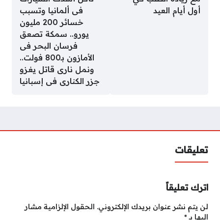
أول أيام العيد
فى ألمانيا وتسبب
خسائر 200 مليون
يورو.. سمكة تصعق
فرسان البحر فى
الأمازون بـ800 فولت..
ونمل نارى قاتل يغزو
جزر الكنارى فى إسبانيا
تعليقات
اترك تعليقاً
لن يتم نشر عنوان بريدك الإلكتروني.
الحقول الإلزامية مشار
إليها بـ
*