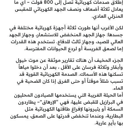
إطلاق صدمات كهربائية تصل إلى 800 فولت – أي ما
يعادل ثلاثة أضعاف ونصف الجهد الكهربائي للمقبس
المنزلي العادي.
لكن الأغرب أنها طورت ثلاثة أجهزة كهربائية مختلفة في
جسدها: جهاز الجهد المنخفض للاستشعار، وجهاز الجهد
العالي للصيد، وجهاز ثالث للدفاع. تستخدم هذه القدرات
إما لصعق الفريسة أو لردع الحيوانات المفترسة.
الجزء المخيف أن هناك تقارير موثقة عن موت خيول
وأبقار وثلاثة فرسان على الأقل ، بعد أن دخلوا مياهاً
تسكنها هذه الأسماك. الصدمة الكهربائية القوية قد
تسبب شللاً موقتاً أو حتى الغرق إذا كان الضحية في
الماء.
أما الحيلة الغريبة التي يستخدمها الصيادون المحليون
في البرازيل للقبض عليها، فهي “الإرهاق”– يطاردون
السمكة أو يثيرونها لإفراغ طاقتها الكهربائية مثل
البطارية، وعندما تنخفض قدرتها على الصعق، يمسكون
بها بأيدٍ عارية.