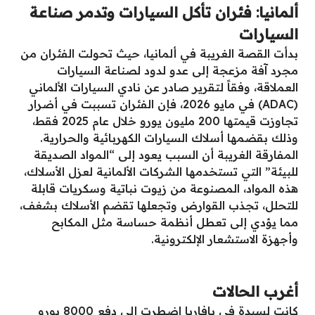
ألمانيا: فئران تأكل السيارات وتدمر صناعة
السيارات
بدأت القصة الغريبة في ألمانيا، حيث تحولت الفئران من
مجرد آفة مزعجة إلى عدو لدود لصناعة السيارات
العملاقة، وفقاً لتقرير صادر عن نادي السيارات الألماني
(ADAC) في مايو 2026، فإن الفئران تسببت في أضرار
تجاوزت قيمتها 200 مليون يورو خلال عام 2025 فقط،
وذلك بقضمها أسلاك السيارات الكهربائية والحرارية.
المفارقة الغريبة أن السبب يعود إلى “المواد الصديقة
للبيئة” التي تستخدمها الشركات الألمانية لعزل الأسلاك،
هذه المواد، المصنوعة من زيوت نباتية وسكريات قابلة
للتحلل، تجذب القوارض وتجعلها تقضم الأسلاك بشغف،
مما يؤدي إلى تعطل أنظمة حساسة مثل المكابح
وأجهزة الاستشعار الإلكترونية.
أغرب الحالات
كانت لسيدة في بافاريا اضطرت إلى دفع 8000 يورو