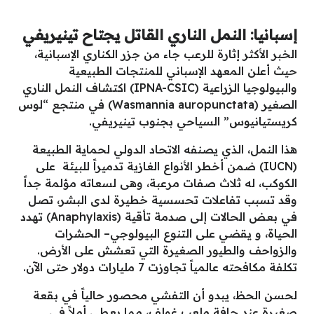
إسبانيا: النمل الناري القاتل يجتاح تينيريفي
الخبر الأكثر إثارة للرعب جاء من جزر الكناري الإسبانية،
حيث أعلن المعهد الإسباني للمنتجات الطبيعية
والبيولوجيا الزراعية (IPNA-CSIC) اكتشاف النمل الناري
الصغير (Wasmannia auropunctata) في منتجع “لوس
كريستيانيوس” السياحي بجنوب تينيريفي.
هذا النمل، الذي يصنفه الاتحاد الدولي لحماية الطبيعة
(IUCN) ضمن أخطر الأنواع الغازية تدميراً للبيئة على
الكوكب، له ثلاث صفات مرعبة، وهى لسعاته مؤلمة جداً
وقد تسبب تفاعلات تحسسية خطيرة لدى البشر، تصل
في بعض الحالات إلى صدمة تأقية (Anaphylaxis) تهدد
الحياة، و يقضي على التنوع البيولوجي– الحشرات
والزواحف والطيور الصغيرة التي تعشش على الأرض.
تكلفة مكافحته عالمياً تجاوزت 7 مليارات دولار حتى الآن.
لحسن الحظ، يبدو أن التفشي محصور حالياً في بقعة
صغيرة عند حافة ملعب غولف، مما يعطي أملاً في