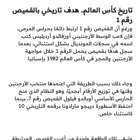
تاريخ كأس العالم.. هدف تاريخي بالقميص
رقم 1
ورغم أن القميص رقم 1 ارتبط دائمًا بحراس المرمى،
فإن لاعب الوسط الأرجنتيني أوزفالدو أرديليس كتب
اسمه في سجلات المونديال بشكل استثنائي، بعدما
سجل هدفًا بقميص يحمل الرقم 1 خلال مواجهة
الأرجنتين والمجر في كأس العالم 1982 بإسبانيا.
وجاء ذلك بسبب الطريقة التي اعتمدها منتخب الأرجنتين
وقتها في توزيع الأرقام أبجديًا، وهو النظام الذي منح
الحارس الأساسي أوبالدو فيلول القميص رقم 7، بينما
احتفظ الأسطورة دييجو مارادونا برقمه التاريخي 10
كاستثناء خاص.
وتبقى تلك الواقعة واحدة من أغرب القصص المرتبطة