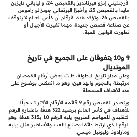
الأرجنتيني إنزو فيرنانديز بالقميص 24، والياباني دايزين
مايدا بالقميص 25، وأخيرًا البرتغالي جونزالو راموس
بالقميص 26. وتؤكد هذه الأرقام أن كأس العالم لا يتوقف
عن صناعة قصص جديدة، مهما تغيرت الأجيال أو
تطورت قوانين اللعبة.
9 و10 يتفوقان على الجميع في تاريخ
المونديال
وعلى مدار تاريخ البطولة، ظلت بعض أرقام القمصان
مرتبطة بالنجوم والهدافين، وهو ما انعكس بوضوح على
عدد الأهداف المسجلة.
ويتصدر القميص رقم 9 قائمة الأرقام الأكثر تسجيلًا
للأهداف في كأس العالم برصيد 322 هدفًا، باعتباره الرقم
التقليدي للمهاجم الصريح، يليه الرقم 10 بـ315 هدفًا، وهو
الرقم الذي ارتبط دائمًا بصناع اللعب والأساطير مثل بيليه
ومارادونا وليونيل ميسي.