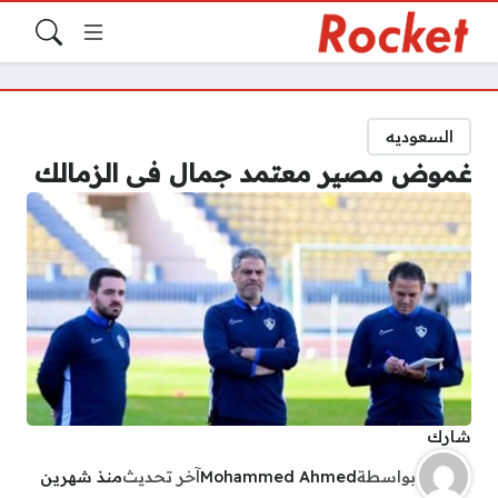
السعوديه
غموض مصير معتمد جمال فى الزمالك
شارك
بواسطة
Mohammed Ahmed
آخر تحديث
منذ شهرين