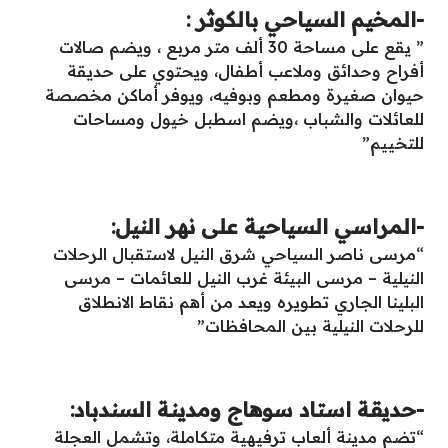
-المخيم السياحي بالكوثر :
” يقع على مساحة 30 ألف متر مربع ، ويضم صالات
أفراح وحدائق وملاعب أطفال، ويحتوي على حديقة
حيوان صغيرة ومطعم وبوفيه، ويوفر أماكن مخصصة
للعائلات والشباب ،ويضم اسطبل خيول ومساحات
للتخييم”
-المراسي السياحية على نهر النيل:
“مرسى ناصر السياحي شرق النيل لاستقبال الرحلات
النيلية – مرسى البيئة غرب النيل للعائمات – مرسى
البلينا الجاري تطويره ويعد من أهم نقاط الانطلاق
للرحلات النيلية بين المحافظات”
-حديقة استاد سوهاج ومدينة السندباد:
“تضم مدينة ألعاب ترفيهية متكاملة، وتشمل العجلة