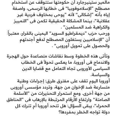
مالمير ستينيرجارد أن حكومتها ستتوقف عن استخدام
مصطلح “الإسلاموفوبيا” فى خطابها الرسمى، واصفة
إياه بأنه “إشكالى” لأنه “يوحى بمخاوف فردية غير
عقلانية”، بينما المشكلة الحقيقية تكمن فى “التمييز
والكراهية ضد المسلمين” .
ورحب حزب “ديمقراطيو السويد” اليمينى بالقرار، معتبراً
أن “الإسلاميين يستغلون المصطلح لدفع أجندتهم
والحصول على تمويل أوروبى” .
وتأتى هذه الخطوة وسط نقاشات متصاعدة حول الهجرة
والاندماج فى أوروبا، ما يعكس تحولاً فى الخطاب
السياسى الأوروبى تجاه التعامل مع قضايا الدين
والسياسة.
أوروبا اليوم تقف على مفترق طرق: إجراءات وطنية
متسارعة ضد الإخوان من جهة، وتردد مؤسسى أوروبى
من جهة أخرى. ومع استمرار التحذيرات من “الأسلمة
الصامتة” وارتفاع الأرقام المرتبطة بالإرهاب فى “المناطق
الحمراء”، يبقى السؤال: هل تتحد أوروبا أم تترك كل
دولة تواجه الخطر بمفردها؟