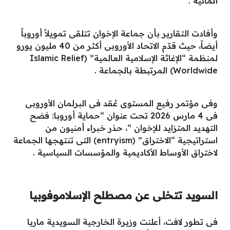
ألمانية .
وأفادت التقارير بأن جماعة الإخوان تتلقى تمويلاً أوروباً
أيضاً، حيث قدّم الاتحاد الأوروبى أكثر من 40 مليون يورو
لمنظمة “الإغاثة الإسلامية العالمية” (Islamic Relief
Worldwide) المرتبطة بالجماعة .
وفى مؤتمر رفيع المستوى عُقد فى البرلمان الأوروبى
فى 4 مارس 2026 تحت عنوان “حماية أوروبا: فضح
التهديد المتزايد للإخوان “، حذر خبراء أمنيون من
استراتيجية “الاختراق” (entryism) التى تنتهجها الجماعة
لاختراق الأوساط الأكاديمية والمؤسسات السياسية .
السويد تتخلى عن مصطلح الإسلاموفوبيا
فى تطور لافت، أعلنت وزيرة الخارجية السويدية ماريا