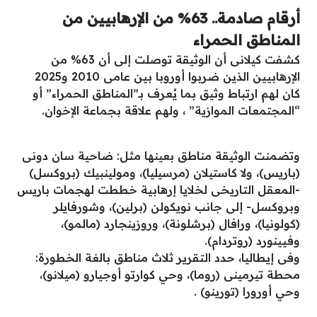
أرقام صادمة.. 63% من الإرهابيين من
المناطق الحمراء
كشفت كيلانى أن الوثيقة توصلت إلى أن 63% من
الإرهابيين الذين ضربوا أوروبا بين عامى 2010 و2025
كان لهم ارتباط وثيق بما يُعرف بـ”المناطق الحمراء” أو
“المجتمعات الموازية” ، ولهم علاقة بجماعة الإخوان.
وتضمنت الوثيقة مناطق بعينها مثل: ضاحية سان دونى
(باريس)، ولا كاستيلان (مرسيليا)، ومولينبيك (بروكسل)
-المعقل التاريخى لخلايا إرهابية خططت لهجمات باريس
وبروكسل- إلى جانب نويكولن (برلين)، وشورفايلر
(كولونيا)، ورافال (برشلونة)، وروزينجارد (مالمو)،
وفيينورد (روتردام).
وفى إيطاليا، حدد التقرير ثلاث مناطق بالغة الخطورة:
محطة تيرمينى (روما)، وحي كوارتو أوجيارو (ميلانو)،
وحي أورورا (تورينو) .