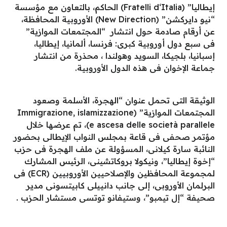
إيطاليا” (Fratelli d‘Italia) الحاكم، بالتعاون مع مؤسسة
“نيو دايركشن” (New Direction) الأوروبية المحافظة،
عن أرقام صادمة حول انتشار “المجتمعات الموازية”
فى سبع دول أوروبية كبرى: فرنسا، ألمانيا، إيطاليا،
إسبانيا، بلجيكا، السويد وهولندا ، محذرة من انتشار
جماعة الإخوان فى هذه الدول الأوروبية.
الوثيقة التى تحمل عنوان “الهجرة، الأسلمة وصعود
المجتمعات الموازية” (Immigrazione, islamizzazione
e ascesa delle società parallele)، تم عرضها خلال
مؤتمر صحفى فى قاعة بمجلس النواب الإيطالى بحضور
النائبة سارة كيلانى، المسؤولة عن ملف الهجرة فى حزب
“إخوة إيطاليا”، ونيكولا بروكاتشينى، الرئيس المشارك
لمجموعة المحافظين والإصلاحيين الأوروبيين (ECR) فى
البرلمان الأوروبى، إلى جانب دانييلى كابيتسونى مدير
صحيفة “إل تيمبو”، وستيفانو توتسى مستشار الحزب .