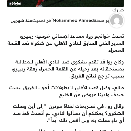
شارك
بواسطة
Mohammed Ahmed
آخر تحديث
منذ شهرين
تحدث خوانجو روا، مساعد الإسباني خوسيه ريبيرو،
المدير الفني السابق للنادي الأهلي، عن شكواه ضد القلعة
الحمراء.
وكان روا قد تقدم بشكوى ضد النادي الأهلي للمطالبة
بمستحقاته بعد رحيله عن القلعة الحمراء رفقة ريبيرو،
بسبب تراجع نتائج الفريق.
طالع.. وكيل لاعب الأهلي لـ”بطولات”: أجواء الفريق ليست
جيدة.. ولدينا عروض من الخليج
وقال روا، في تصريحات لقناة مودرن: “إلى أين وصلت
الشكوى؟ يمكنكم أن تسألوا النادي، لم أتحدث قط ضد
أي نادٍ عملت به، ولن أفعل ذلك أبداً”.