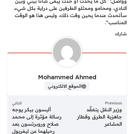
وواصل: “كل ما يحدث أو حدث يبقى شأنًا بيني وبين
النادي، ومحامو وممثلو الطرفين على دراية بكل شيء،
سأتحدث عندما يحين وقت ذلك، وليس هذا هو الوقت
المناسب”.
شارك
Mohammed Ahmed
الموقع الالكتروني
Previous
التالي
وزير النقل يتفقَّد
أليسون بيكر يوجه
جاهزية الطرق وقطار
رسالة مؤثرة إلى محمد
المشاعر
صلاح وروبرتسون بعد
رحيلهما عن ليفربول