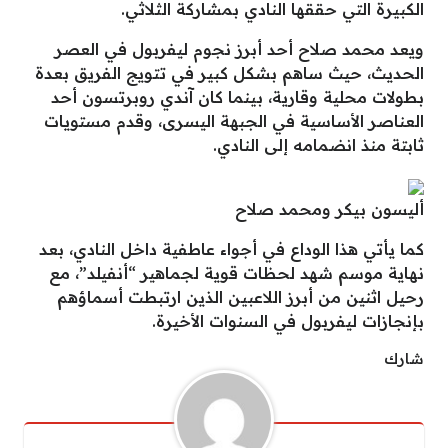
الكبيرة التي حققها النادي بمشاركة الثلاثي.
ويعد محمد صلاح أحد أبرز نجوم ليفربول في العصر
الحديث، حيث ساهم بشكل كبير في تتويج الفريق بعدة
بطولات محلية وقارية، بينما كان آندي روبرتسون أحد
العناصر الأساسية في الجبهة اليسرى، وقدم مستويات
ثابتة منذ انضمامه إلى النادي.
أليسون بيكر ومحمد صلاح
كما يأتي هذا الوداع في أجواء عاطفية داخل النادي، بعد
نهاية موسم شهد لحظات قوية لجماهير “أنفيلد”، مع
رحيل اثنين من أبرز اللاعبين الذين ارتبطت أسماؤهم
بإنجازات ليفربول في السنوات الأخيرة.
شارك