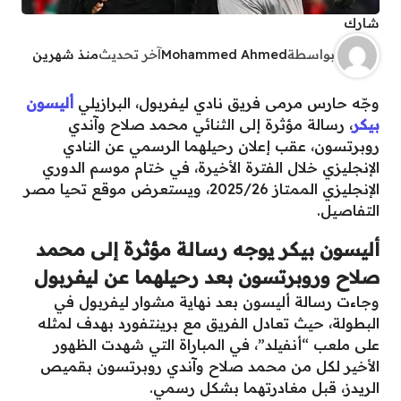
شارك
بواسطة
Mohammed Ahmed
آخر تحديث
منذ شهرين
وجّه حارس مرمى فريق نادي ليفربول، البرازيلي
أليسون
بيكر
، رسالة مؤثرة إلى الثنائي محمد صلاح وآندي
روبرتسون، عقب إعلان رحيلهما الرسمي عن النادي
الإنجليزي خلال الفترة الأخيرة، في ختام موسم الدوري
الإنجليزي الممتاز 2025/26، ويستعرض موقع تحيا مصر
التفاصيل.
أليسون بيكر يوجه رسالة مؤثرة إلى محمد
صلاح وروبرتسون بعد رحيلهما عن ليفربول
وجاءت رسالة أليسون بعد نهاية مشوار ليفربول في
البطولة، حيث تعادل الفريق مع برينتفورد بهدف لمثله
على ملعب “أنفيلد”، في المباراة التي شهدت الظهور
الأخير لكل من محمد صلاح وآندي روبرتسون بقميص
الريدز، قبل مغادرتهما بشكل رسمي.