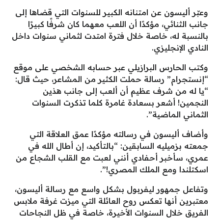
وعبّر أليسون عن امتنانه الكبير للسنوات التي قضاها إلى
جانب الثنائي، مؤكدًا أن اللعب معهما كان شرفًا كبيرًا
بالنسبة له، خاصة خلال فترة امتدت لثماني سنوات داخل
النادي الإنجليزي.
وكتب الحارس البرازيلي عبر حسابه الشخصي على موقع
“إنستجرام” رسالة حملت الكثير من المشاعر، حيث قال:
“يا له من شرف عظيم أن ألعب إلى جانب هذين
النجمين! أشعر بسعادة غامرة كلما تذكرت السنوات
الثماني الماضية”.
وأضاف أليسون في رسالته مؤكدًا عمق العلاقة التي
جمعته بزميليه السابقين: “بالتأكيد، إن أطال الله في
عمري، سأخبر أحفادي أنني لعبت مع القلب الشجاع من
اسكتلندا ومع الملك المصري!”.
وتفاعل جمهور ليفربول بشكل واسع مع رسالة أليسون،
معتبرين أنها تعكس روح العائلة التي ميزت غرفة ملابس
الفريق خلال السنوات الأخيرة، خاصة في ظل النجاحات