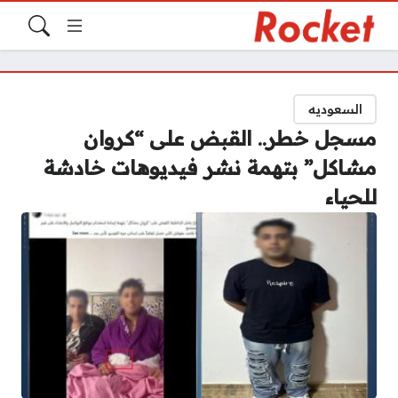
السعوديه
مسجل خطر.. القبض على “كروان
مشاكل” بتهمة نشر فيديوهات خادشة
للحياء