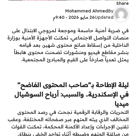
Share
Mohammed Ahmed
By
Updated
26 مايو 2026 - 9:40م
في ضربة أمنية حاسمة وموجعة لمروجي الابتذال على
منصات التواصل الاجتماعي، تمكنت الأجهزة الأمنية بوزارة
الداخلية من إسقاط صانع محتوى شهير، بعد قيامه
بنشر مقاطع فيديو ومنشورات تضمنت محتوى هابطاً
يمثل تعدياً صارخاً على القيم والمبادئ المجتمعية.
ليلة الإطاحة بـ”صاحب المحتوى الفاضح”
في الإسكندرية.. والسبب: أرباح السوشيال
ميديا
التحريات والرقابة الرقمية نجحت في رصد المحتوى
المخالف الذي يبثه المتهم عبر صفحاته المختلفة، وعقب
تقنين الإجراءات وإعداد الأكمنة المحكمة، تمكنت القوات
من مباغتة المتهم وضبطه أثناء تواجد الخفي بنطاق