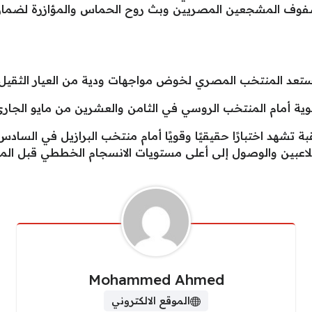
فوف المشجعين المصريين وبث روح الحماس والمؤازرة لضمان ت
يستعد المنتخب المصري لخوض مواجهات ودية من العيار الثقيل
ية أمام المنتخب الروسي في الثامن والعشرين من مايو الجاري 
بة تشهد اختبارًا حقيقيًا وقويًا أمام منتخب البرازيل في الساد
لاعبين والوصول إلى أعلى مستويات الانسجام الخططي قبل المع
Mohammed Ahmed
الموقع الالكتروني