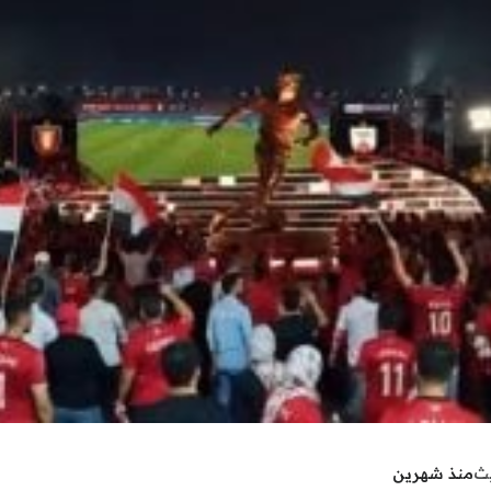
يث
منذ شهرين