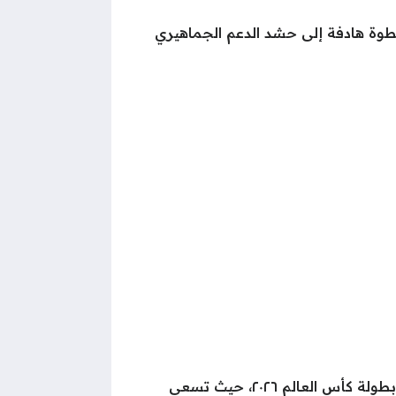
خطوة هادفة إلى حشد الدعم الجماهيري
وتأتي هذه المبادرة الوطنية الكبرى في إطار الاستعدادات المكثفة التي يخوضها الفراعنة لخوض منافسات بطولة كأس العالم ٢٠٢٦، حيث تسعى