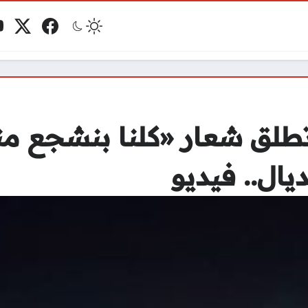
فيسبوك
منصة 
ي
مو
طلق شعار «كلنا بنشجع منت
يال.. فيديو