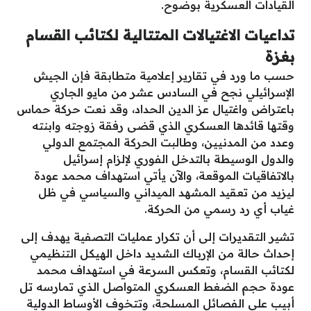
القيادات العسكرية بوضوح.
تداعيات الاغتيالات المتتالية لكتائب القسام
بغزة
​حسب ما ورد في تقارير إعلامية متطابقة فإن الجيش
الإسرائيلي نجح في السادس عشر من مايو الجاري
باعتراض واغتيال عز الدين الحداد، وقد نعت حركة حماس
وقتها قائدها العسكري الذي قضى رفقة زوجته وابنته
وعدد من المدنيين، وطالبت الحركة المجتمع الدولي
والدول الوسيطة بالتدخل الفوري لإلزام إسرائيل
بالاتفاقيات الموقعة، والآن يأتي استهداف محمد عودة
ليزيد من تعقيد المشهد الميداني والسياسي في ظل
غياب أي رد رسمي من الحركة.
​تشير التقديرات إلى أن تكرار عمليات التصفية يهدف إلى
إحداث حالة من الإرباك الشديد داخل الهيكل التنظيمي
لكتائب القسام، وتعكس السرعة في استهداف محمد
عودة حجم الضغط العسكري المتواصل الذي تمارسه تل
أبيب على الفصائل المسلحة، وتتخوف الأوساط الدولية