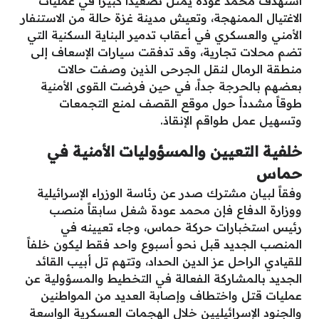
استهدف محمد عودة يمثل تصعيداً كبيراً في عمليات
الاغتيال الممنهجة، وتعيش مدينة غزة حالة من الاستنفار
الأمني والعسكري في أعقاب تدمير البناية السكنية التي
تضم محلات تجارية، وقد تدفقت سيارات الإسعاف إلى
منطقة الرمال لنقل الجرحى الذين وصفت حالات
بعضهم بالحرجة جداً، في حين فرضت القوى الأمنية
طوقاً مشدداً حول موقع القصف لمنع التجمعات
وتسهيل عمل طواقم الإنقاذ.
خلفية التعيين والمسؤوليات الأمنية في
حماس
​وفقاً لبيان مشترك صدر عن رئاسة الوزراء الإسرائيلية
ووزارة الدفاع فإن محمد عودة شغل سابقاً منصب
رئيس استخبارات حركة حماس، وجاء تعيينه في
المنصب الجديد قبل نحو أسبوع واحد فقط ليكون خلفاً
للقيادي الراحل عز الدين الحداد، وتتهم تل أبيب القائد
الجديد بالمشاركة الفعالة في التخطيط والمسؤولية عن
عمليات قتل واختطاف وإصابة العديد من المواطنين
والجنود الإسرائيليين خلال الهجمات العسكرية الواسعة