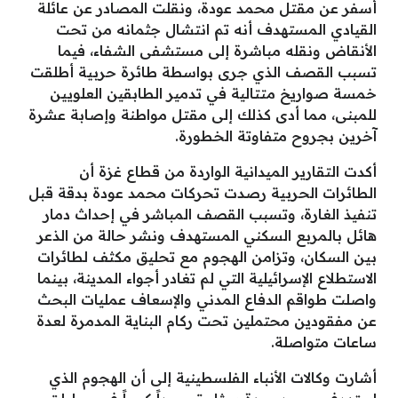
أسفر عن مقتل محمد عودة، ونقلت المصادر عن عائلة
القيادي المستهدف أنه تم انتشال جثمانه من تحت
الأنقاض ونقله مباشرة إلى مستشفى الشفاء، فيما
تسبب القصف الذي جرى بواسطة طائرة حربية أطلقت
خمسة صواريخ متتالية في تدمير الطابقين العلويين
للمبنى، مما أدى كذلك إلى مقتل مواطنة وإصابة عشرة
آخرين بجروح متفاوتة الخطورة.
​أكدت التقارير الميدانية الواردة من قطاع غزة أن
الطائرات الحربية رصدت تحركات محمد عودة بدقة قبل
تنفيذ الغارة، وتسبب القصف المباشر في إحداث دمار
هائل بالمربع السكني المستهدف ونشر حالة من الذعر
بين السكان، وتزامن الهجوم مع تحليق مكثف لطائرات
الاستطلاع الإسرائيلية التي لم تغادر أجواء المدينة، بينما
واصلت طواقم الدفاع المدني والإسعاف عمليات البحث
عن مفقودين محتملين تحت ركام البناية المدمرة لعدة
ساعات متواصلة.
​أشارت وكالات الأنباء الفلسطينية إلى أن الهجوم الذي