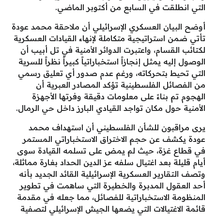
التي انطلقت في السابع من أكتوبر الماضي.
​أوضح البيان العسكري الإسرائيلي أن ملاحقة محمد عودة
تأتي ضمن استراتيجية متكاملة لإنهاء القيادات العسكرية
لكتائب القسام، واعتبرت الدوائر الأمنية في تل أبيب أن
الوصول إليه يمثل إنجازاً استخباراتياً كبيراً نظراً للسرية
التي تحيط بتحركاته، ورغم عدم صدور أي تعليق رسمي
من الفصائل الفلسطينية تؤكد المصادر العبرية أن
الهجوم تم بناءً على معلومات دقيقة وفرتها الأجهزة
الأمنية حول مكان تواجد القيادي البارز داخل حي الرمال.
​يرى مراقبون للشأن الفلسطيني أن استهداف محمد
عودة يكشف عن حجم الاختراق الاستخباراتي المستمر
في قطاع غزة، حيث لم يمض على تسلمه القيادة سوى
أيام قليلة بعد اغتيال سلفه عز الدين الحداد بغارة مماثلة،
وتصف التقارير العسكرية الإسرائيلية القائد الجديد بأنه
أحد العقول المدبرة والخطيرة التي ساهمت في تطوير
المنظومة الاستخباراتية للفصائل، مما جعله في مقدمة
قائمة الاغتيالات التي يضعها الجيش الإسرائيلي لتصفية