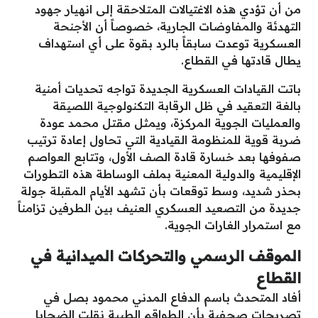
من أن تؤدي هذه الاغتيالات المتلاحقة إلى انهيار جهود
التهدئة والمفاوضات الجارية، خصوصاً أن الأجنحة
العسكرية توعدت سابقاً بالرد بقوة على أي استهداف
يطال قادتها في القطاع.
​باتت القيادات العسكرية الجديدة تواجه تحديات أمنية
بالغة التعقيد في ظل الرقابة التكنولوجية اللصيقة
والعمليات الجوية المركزة، ويمثل مقتل محمد عودة
ضربة قوية للمنظومة القيادية التي تحاول إعادة ترتيب
صفوفها بعد خسارة قادة الصف الأول، وتتابع العواصم
الإقليمية والدولية المعنية بملف الوساطة هذه التطورات
بحذر شديد، وسط توقعات بأن تشهد الأيام المقبلة جولة
جديدة من التصعيد العسكري العنيف بين الطرفين تزامناً
مع استمرار الغارات الجوية.
الموقف الرسمي والتحركات الميدانية في
القطاع
​أفاد المتحدث باسم الدفاع المدني محمود بصل في
تصريحات صحفية بأن الطواقم الطبية نقلت الضحايا