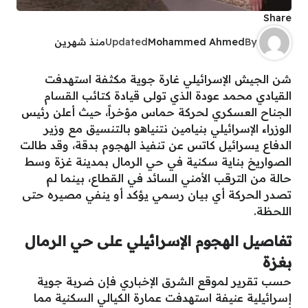
Share
By
Mohammed Ahmed
Updated
منذ شهرين
​شن الجيش الإسرائيلي غارة جوية مكثفة استهدفت
القيادي محمد عودة الذي تولى قيادة كتائب القسام
الجناح العسكري لحركة حماس مؤخراً، حيث أعلن رئيس
الوزراء الإسرائيلي بنيامين نتنياهو بالتنسيق مع وزير
الدفاع يسرائيل كاتس عن تنفيذ الهجوم بدقة، وقد طالت
الصواريخ بناية سكنية في حي الرمال بمدينة غزة وسط
حالة من الترقب الأمني السائد في القطاع، بينما لم
تصدر الحركة أي بيان رسمي يؤكد أو ينفي مصيره حتى
اللحظة.
تفاصيل الهجوم الإسرائيلي على حي الرمال
بغزة
​حسب تقرير لموقع الشرق الإخباري فإن ضربة جوية
إسرائيلية عنيفة استهدفت عمارة الكيالي السكنية مما