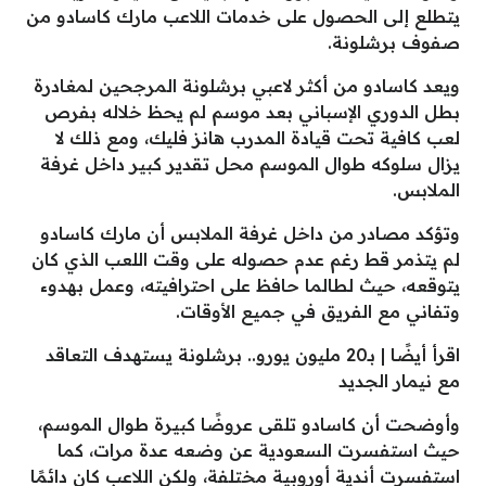
يتطلع إلى الحصول على خدمات اللاعب مارك كاسادو من
صفوف برشلونة.
ويعد كاسادو من أكثر لاعبي برشلونة المرجحين لمغادرة
بطل الدوري الإسباني بعد موسم لم يحظ خلاله بفرص
لعب كافية تحت قيادة المدرب هانز فليك، ومع ذلك لا
يزال سلوكه طوال الموسم محل تقدير كبير داخل غرفة
الملابس.
وتؤكد مصادر من داخل غرفة الملابس أن مارك كاسادو
لم يتذمر قط رغم عدم حصوله على وقت اللعب الذي كان
يتوقعه، حيث لطالما حافظ على احترافيته، وعمل بهدوء
وتفاني مع الفريق في جميع الأوقات.
اقرأ أيضًا | بـ20 مليون يورو.. برشلونة يستهدف التعاقد
مع نيمار الجديد
وأوضحت أن كاسادو تلقى عروضًا كبيرة طوال الموسم،
حيث استفسرت السعودية عن وضعه عدة مرات، كما
استفسرت أندية أوروبية مختلفة، ولكن اللاعب كان دائمًا