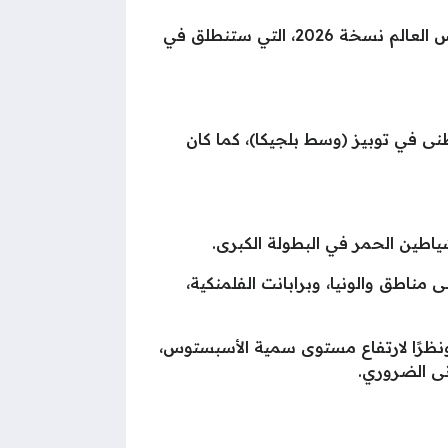
تسبب حريق كبير في عرقلة إحدى خطط منتخب بلجيكا في إطار الاستعدادات لخوض منافسات بطولة كأس العالم نسخة 2026، التي ستنطلق في
مركز الوطنى في توبيز (وسط بلجيكا)، كما كان
ياطين الحمر في البطولة الكبرى.
مناطق والونيا، وبرابانت الفلمنكية،
ونظرًا لارتفاع مستوى سمية الأسبستوس،
نى الضروري.