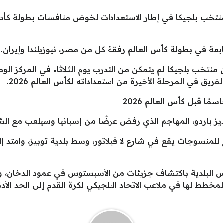
عة في بطولة كأس العالم رفقة كل من مصر، نيوزيلندا وإيران.
TyC S” الأرجنتينية أن منتخب بلجيكا لم يتمكن من التدرب يوم الثلاثاء في ال
يق في المرحلة الأخيرة من استعداداته لكأس العالم 2026.
ًا قبل كأس العالم 2026
يز باردو، المهاجم الذي رفض عرضًا من إسبانيا وسيلعب مع الش
نسوجات يقع في شارع لا فيلاتور، وسط بلدية توبيز، وامتد إلى 
يس البلدية باكتشاف جزيئات من الأسبستوس في عمود الدخان، 
طط لها في ملاعب الاتحاد البلجيكي لكرة القدم إلى الحد الأد