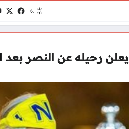
فيسبوك
منصة 
ي
مو
 رحيله عن النصر بعد الت