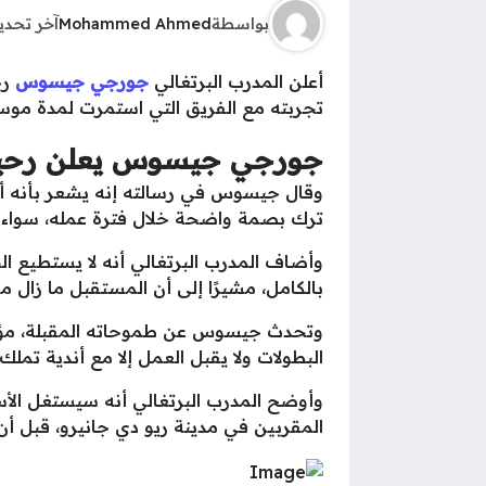
بواسطة
Mohammed Ahmed
آخر تحد
أعلن المدرب البرتغالي
جورجي جيسوس
رح
تجربته مع الفريق التي استمرت لمدة موس
جورجي جيسوس يعلن رحيله 
وقال جيسوس في رسالته إنه يشعر بأنه أدى
ترك بصمة واضحة خلال فترة عمله، سواء عل
وأضاف المدرب البرتغالي أنه لا يستطيع الج
بالكامل، مشيرًا إلى أن المستقبل ما زال مف
وتحدث جيسوس عن طموحاته المقبلة، مؤكدًا
البطولات ولا يقبل العمل إلا مع أندية تملك
وأوضح المدرب البرتغالي أنه سيستغل الأساب
المقربين في مدينة ريو دي جانيرو، قبل أن 