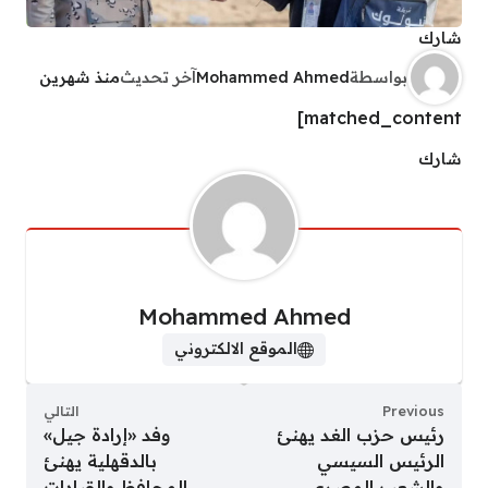
شارك
بواسطة
Mohammed Ahmed
آخر تحديث
منذ شهرين
matched_content]
شارك
Mohammed Ahmed
الموقع الالكتروني
Previous
التالي
رئيس حزب الغد يهنئ
وفد «إرادة جيل»
الرئيس السيسي
بالدقهلية يهنئ
والشعب المصري
المحافظ والقيادات