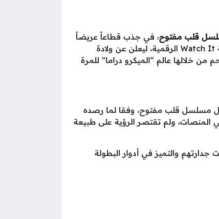
سل قلب مفتوح
، في جذب قطاعاً عريضاً
من الجمهور الباحث عن التجديد بعيداً عن زحام المواسم التقليدية، وتصدر قائمة الأكثر مشاهدة على منصة Watch It الرقمية، ليعلن عن ولادة
 من خلالها عالم “الميكرو دراما” للمرة
ال مسلسل قلب مفتوح، وفقا لما رصده
عي المنصات، ولم تقتصر الرؤية على طبيعة
دارتهم والتميز في أدوار البطولة