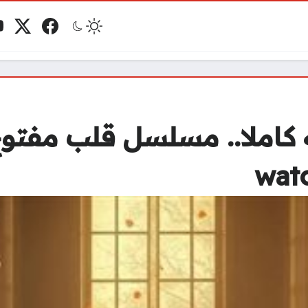
فيسبوك
منصة 
ي
مو
 كاملا.. مسلسل قلب مفتوح