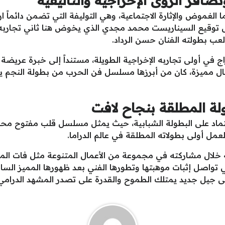
ضافر الرؤى الإخراجية والتأليفية
لغموض والإثارة الاجتماعية، وهي التوليفة التي تضمن دائماً ا
 توقيع السيناريست محمد مجدي الذي يخوض هنا ثاني تجاربه ال
عب بطولته الفنان حسن الرداد.
ج في أولى تجاربه الإخراجية الطويلة، مستنداً إلى خبرة عريض
عمال مميزة، كان من أبرزها مسلسل فن الحرب من بطولة النجم 
لة المطلقة بنجاح لافت
اد على البطولة الشبابية، حيث يمثل مسلسل قلب مفتوح محطة 
عمل أولى بطولاته المطلقة في عالم الدراما.
يه خلال مشاركته في مجموعة من الأعمال المتنوعة مثل فات ال
تي تواصل إثبات موهبتها وتطورها الفني بعد ظهورها المميز ال
على جيل جديد يمتلك الطموح والقدرة على تصدر المشهد الدرامي ب