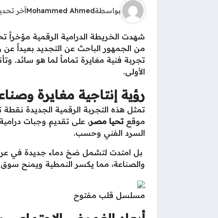
بواسطة
Mohammed Ahmed
آخر تحد
شهدت الخريطة الدرامية الرقمية مؤخراً تح
تجربة فنية مغايرة تماماً لما هو سائد. وت
الأولى.
رؤية إنتاجية مغايرة وصنا
تمثل هذه التجربة الرقمية الجديدة نقطة
موقع
تحيا مصر
، على تقديم وجبات درامية
السرد الفني وحسب.
بل امتدت لتشمل ضخ دماء جديدة في عروق 
والصناعة، مما يكسر النمطية ويمنح سوق ال
مسلسل قلب مفتوح