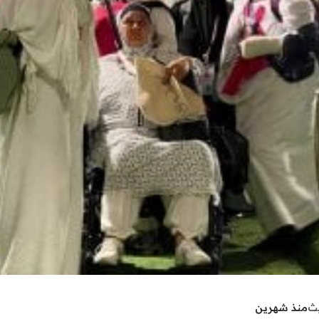
يث
منذ شهرين