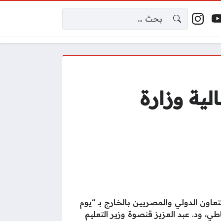
البحث عن:
إكس
وتيوب
إنستغرام
اقع التواصل
ية وزارة
عاون الدولي والمصريين بالخارج بـ “يوم
طي، ود. عبد العزيز قنصوة وزير التعليم