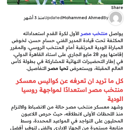
Share
By
Mohammed Ahmed
Updated
منذ 3 أشهر
يواصل
منتخب مصر
الأول لكرة القدم استعداداته
المكثفة تحت قيادة المدير الفني حسام حسن، لخوض
المباراة الودية المرتقبة أمام المنتخب الروسي، والمقرر
إقامتها يوم 28 مايو الجاري على استاد القاهرة الدولي،
في إطار التحضيرات النهائية للمشاركة في بطولة كأس
العالم المقبلة، ويستعرض
تحيا مصر
التفاصيل.
كل ما تريد ان تعرفه عن كواليس معسكر
منتخب مصر استعدادًا لمواجهة روسيا
الودية
وشهد معسكر منتخب مصر حالة من الانضباط والالتزام
منذ اللحظات الأولى لانطلاقه، حيث حرص اللاعبون
المحليون على التواجد في المواعيد المحددة، وسط
متابعة مستمرة من الجهاز الإداري والفني لتوفير أفضل