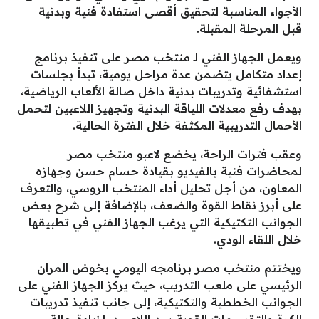
الأجواء المناسبة لتحقيق أقصى استفادة فنية وبدنية
قبل المرحلة المقبلة.
ويعمل الجهاز الفني لـ منتخب مصر على تنفيذ برنامج
إعداد متكامل يتضمن عدة مراحل يومية، تبدأ بجلسات
استشفائية وتدريبات بدنية داخل صالة الألعاب الرياضية،
بهدف رفع معدلات اللياقة البدنية وتجهيز اللاعبين لتحمل
الأحمال التدريبية المكثفة خلال الفترة الحالية.
وعقب فترات الراحة، يخضع لاعبو منتخب مصر
لمحاضرات فنية بالفيديو بقيادة حسام حسن وجهازه
المعاون، من أجل تحليل أداء المنتخب الروسي، والتعرف
على أبرز نقاط القوة والضعف، بالإضافة إلى شرح بعض
الجوانب التكتيكية التي يرغب الجهاز الفني في تطبيقها
خلال اللقاء الودي.
ويختتم منتخب مصر برنامجه اليومي بخوض المران
الرئيسي على ملعب التدريب، حيث يركز الجهاز الفني على
الجوانب الخططية والتكتيكية، إلى جانب تنفيذ تدريبات
الكرة والتقسيمات القوية بين اللاعبين، لزيادة حالة