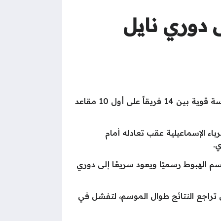
 دوري نايل
تبدأ الخميس المقبل، منافسات الجولة الـ 13 والأخيرة بمجموعة الهبوط ببطولة الدوري، والتي شهدت منافسة قوية بين 14 فريقاً على أول 10 مقاعد
باء الإسماعيلية عقب تعادله أمام
م الهبوط رسميًا ويعود سريعًا إلى دوري
 تراجع النتائج طوال الموسم، لتفشل في