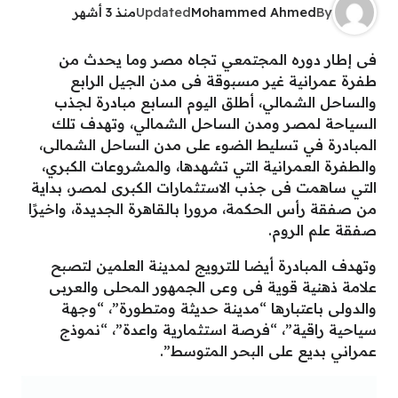
By
Mohammed Ahmed
Updated
منذ 3 أشهر
فى إطار دوره المجتمعي تجاه مصر وما يحدث من
طفرة عمرانية غير مسبوقة فى مدن الجيل الرابع
والساحل الشمالي، أطلق اليوم السابع مبادرة لجذب
السياحة لمصر ومدن الساحل الشمالي، وتهدف تلك
المبادرة في تسليط الضوء على مدن الساحل الشمالى،
والطفرة العمرانية التي تشهدها، والمشروعات الكبري،
التي ساهمت فى جذب الاستثمارات الكبرى لمصر، بداية
من صفقة رأس الحكمة، مرورا بالقاهرة الجديدة، واخيرًا
صفقة علم الروم.
وتهدف المبادرة أيضا للترويج لمدينة العلمين لتصبح
علامة ذهنية قوية فى وعى الجمهور المحلى والعربى
والدولى باعتبارها “مدينة حديثة ومتطورة”، “وجهة
سياحية راقية”، “فرصة استثمارية واعدة”، “نموذج
عمراني بديع على البحر المتوسط”.