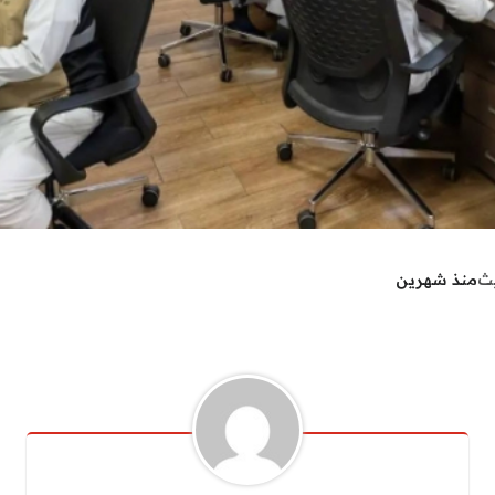
يث
منذ شهرين