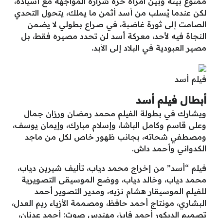
ممنوعٌ بينه وبين امرأة حرة شرارة المواجهة مع أسياده،
لكن عندما يُسلب من أسد أثمن ما يملك، يتحول التحدي
الصامت إلى ثورة غاضبة، في صراع بطولي لا يضمن
النجاة فيه لأحد، معركة أسد لن تحدد مصيره فقط، بل
مصير العبودية في البلاد إلى الأبد.
فيلم أسد
أبطال فيلم أسد
ويشارك في بطولة الفيلم محمد رمضان ورزان جمال
وعلى قاسم وكامل الباشا، وإسلام مبارك، وإيمان يوسف،
ومصطفي شحاته، بجانب ظهور خاص لكل من ماجد
الكدواني وأحمد داش.
فيلم “أسد” من إخراج محمد دياب، تأليف شيرين دياب،
محمد دياب، وخالد دياب، ووضع الموسيقى التصويرية
للفيلم الموسيقار هشام نزيه، ومدير التصوير أحمد
البشاري، مونتاج أحمد حافظ، ومصممة الأزياء ريم العدل،
تصميم الديكور أحمد فايز، مهندس صوت: أحمد عدنان،