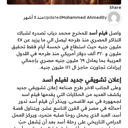
Share
By
Mohammed Ahmed
Updated
منذ 3 أشهر
واصل
فيلم أسد
للمخرج محمد دياب تصدره لشباك
التذاكر المصري منذ طرحه ليصل الي ما يزيد عن ٤٧
مليون جنيه حيث استطاع في خمسة أيام فقط تحقيق
مليون و ٣٢٠ ألف دولار أمريكي منذ طرحه في اللدول
العربية بما يعادل ٦٩ مليون جنيه مصري بإجمالي
إيرادات تجاوزت حاجز ال ١١٦ مليون جنيه.
إعلان تشويقي جديد لفيلم أسد
وعلى الجانب الاخر طرح صناعه إعلان تشويقي جديد
يكشف العديد من الحكايات التي يقدمها فيلم اسد
لجمهوره في عيد الأضحى، ويذكر أن فيلم أسد تدور
أحداثه في مصر في القرن التاسع عشر، ويتناول قصة
أسد، العبد الذي يحمل روحاً صلبه متمرد، ويركز العمل
الدرامي التاريخي على رحلة أسد بعد أن يُشعِل حبٌ