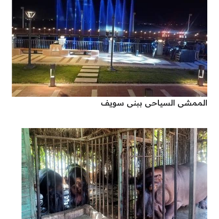
الممشى السياحى ببنى سويف