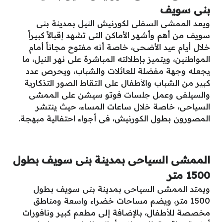
بنى سويف
ويعد الممشى السفلى لكورنيش النيل بمدينة بنى
سويف من أهم وأشهر الأماكن التى تشهد إقبالاً كبيراً
خلال أيام عيد الأضحى، خاصة أنه مفتوح مجاناً أمام
المواطنين، ويتميز بإطلالته المباشرة على نهر النيل، ما
يجعله وجهة مفضلة للعائلات والشباب، ويحرص عدد
كبير من الشباب والأطفال على التقاط الصور التذكارية
والسيلفى وعمل جلسات فوتو سيشن على الممشى
السياحى، خاصة خلال ساعات المساء، حيث ينتشر
المصورون بطول الكورنيش، فى أجواء احتفالية مبهجة.
الممشى السياحى بمدينة بنى سويف بطول
1500 متر
ويمتد الممشى السياحى بمدينة بنى سويف بطول
1500 متر، ويضم مساحات خضراء واسعة ومناطق
مخصصة للأطفال، بالإضافة إلى مطعم كبير ونافورات