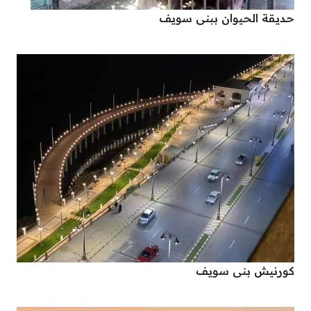
حديقة الحيوان ببنى سويف
كورنيش بنى سويف