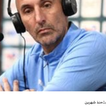
يث
منذ شهرين