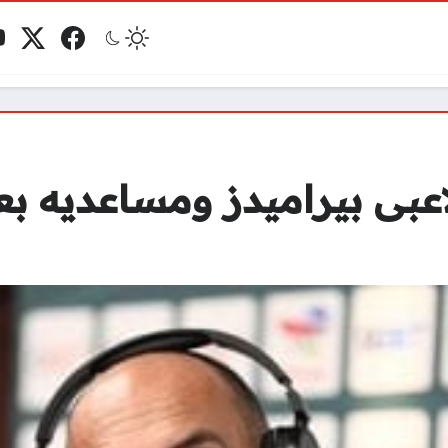
فيسبوك
منصة 
ي
مو
عبى بيراميدز ومساعديه بع