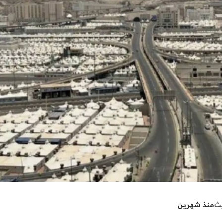
يث
منذ شهرين