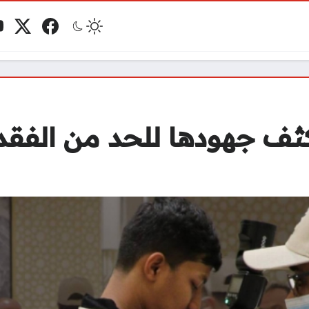
فيسبوك
منصة 
ي
مو
كثف جهودها للحد من الفقد 