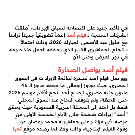
في تأكيد جديد على اكتساحه لسباق الإيرادات، أطلقت
الشركات المنتجة لـ
فيلم أسد
إعلاناً تشويقياً جديداً تزامناً
مع حلول عيد الأضحى المبارك 2026، وذلك احتفالاً
بالنجاح الجماهيري الكبير الذي يحققه العمل منذ طرحه
في دور العرض وحتى الآن.
فيلم أسد يواصل الصدارة
ويواصل فيلم أسد تصدره لقائمة الإيرادات في السوق
المصري، حيث تجاوز إجمالي ما حققه حاجز الـ 46
مليون جنيه مصري، ليصبح أحد أنجح أفلام موسم 2026
حتى اللحظة، ولم يتوقف النجاح عند السوق المحلي
فقط، بل امتد إلى المملكة العربية السعودية حيث يحقق
“أسد” إيرادات ضخمة خلال الأيام الخمسة الأولى من
عرضه، في مؤشر على جماهيرية محمد رمضان عربياً
وقوة الفيلم الإنتاجية، وذلك وفقا لما رصده موقع
تحيا