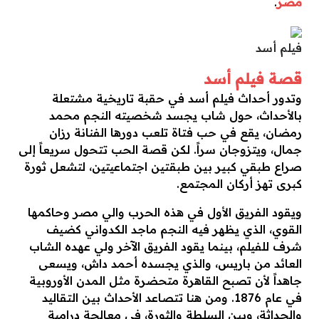
مصر
.
فيلم أسد
قصة فيلم أسد
وتدور أحداث فيلم أسد في حقبة تاريخية مشتعلة
بالأحداث، حول شاب يجسد شخصيته النجم محمد
رمضان، يقع في حب فتاة تلعب دورها الفنانة رزان
جمال، ويتزوجان سراً. لكن قصة الحب تتحول سريعاً إلى
صراع طبقي كبير بين طبقتين اجتماعيتين، لتشعل ثورة
كبرى تهز أركان المجتمع.
ويقود الفريق الأول في هذه الحرب والي مصر وحاكمها
القوي، الذي يظهر فيه النجم ماجد الكدواني كضيف
شرف للفيلم، بينما يقود الفريق الآخر ولي عهده الشاب
العائد من باريس، والذي يجسده أحمد داش، ويسعى
جاهداً لأن تصبح القاهرة متحضرة مثل المدن الأوروبية
في عام 1876. ومن هنا تتصاعد الأحداث بين التقاليد
والحداثة، وبين السلطة والثورة، في معالجة درامية