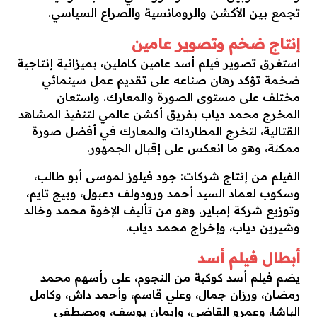
تجمع بين الأكشن والرومانسية والصراع السياسي.
إنتاج ضخم وتصوير عامين
استغرق تصوير فيلم أسد عامين كاملين، بميزانية إنتاجية
ضخمة تؤكد رهان صناعه على تقديم عمل سينمائي
مختلف على مستوى الصورة والمعارك. واستعان
المخرج محمد دياب بفريق أكشن عالمي لتنفيذ المشاهد
القتالية، لتخرج المطاردات والمعارك في أفضل صورة
ممكنة، وهو ما انعكس على إقبال الجمهور.
الفيلم من إنتاج شركات: جود فيلوز لموسى أبو طالب،
وسكوب لعماد السيد أحمد ورودولف دعبول، وبيج تايم،
وتوزيع شركة إمباير. وهو من تأليف الإخوة محمد وخالد
وشيرين دياب، وإخراج محمد دياب.
أبطال فيلم أسد
يضم فيلم أسد كوكبة من النجوم، على رأسهم محمد
رمضان، ورزان جمال، وعلي قاسم، وأحمد داش، وكامل
الباشا، وعمرو القاضي، وإيمان يوسف، ومصطفى