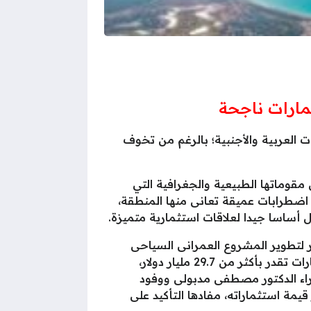
مارات ناجحة
العربية والأجنبية؛ بالرغم من تخوف
قوماتها الطبيعية والجغرافية التي
اضطرابات عميقة تعانى منها المنطقة،
أساسا جيدا لعلاقات استثمارية متميزة.
 لتطوير المشروع العمرانى السياحى
الأضخم الذى تنفذه قطر فى منطقة “علم الروم” شرق مرسى مطروح بالساحل الشمالى، بإجمالي استثمارات تقدر بأكثر من 29.7 مليار دولار،
زراء الدكتور مصطفى مدبولى ووفود
ة استثماراته، مفادها التأكيد على