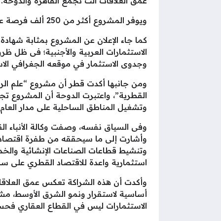
عمق العلاقات الت تجمع القاهرة والدوحة.
ويوفر المشروع أكثر من 250 ألف فرصة عمل مباشرة وغير مباشرة.
كما جاء الإعلان عن المشروع بمثابة شهادة
الاستثمارات العربية والأجنبية؛ فى ظل ظرو
وجدوى الاستثمار في موقعه الجغرافي الاس
ومن جانبها أكدت قطر أن مشروع “علم الرو
القطرية”، واعتبرت الدوحة أن المشروع تج
وتشغيل المناطق الساحلية على مدار العام.
وفى السياق نفسه، وصفت وكالة الأنباء ال
وأشارت إلى ما سيحققه من طفرة اقتصادية 
وتنشيط قطاعات الصناعات الإنشائية والخد
استثمارية واعدة للاقتصاد القطري على س
وأكدت أن هذه الشراكة تعكس عمق العلاقات
أساسية لاستقرار ونمو الشرق الأوسط، مش
الاستثمارات ليس في القطاع العقاري فحس