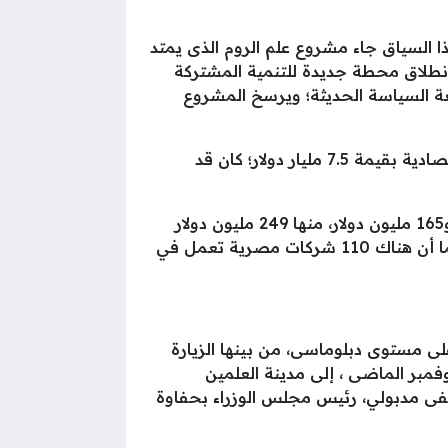
ذا السياق جاء مشروع علم الروم الذى يمتد
نوالذى يُعد نقطة انطلاق محطة جديدة للتنمية المشتركة
ة السياسة الحديثة؛ ويرسخ المشروع
ولا تقتصر الشراكة الاستثمارية مع دولة قطر على مشروع علم الروم ، بل هناك مباحثات لتفعيل شراكة اقتصادية بقيمة 7.5 مليار دولار؛ كان قد
بالإضافة إلى وجود 261 شركة قطرية تعمل حالياً في السوق المصرية بنسبة مساهمة تصل إلى مليارين و165 مليون دولار، منها 249 مليون دولار
فى قطاع السياحة، وحوالي 208 ملايين دولار في قطاع الإنشاءات، و36 مليون دولار في القطاع الصناعي؛ كما أن هناك 110 شركات مصرية تعمل في
على مستوى دبلوماسى، من بينها الزيارة
فمبر الماضى ، إلى مدينة العلمين
طفى مدبولي، رئيس مجلس الوزراء بحفاوة