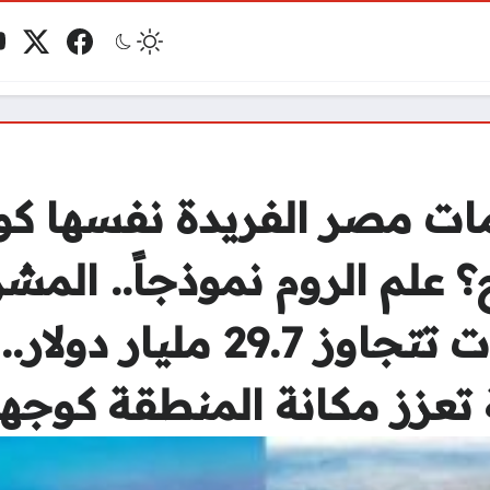
فيسبوك
منصة 
ي
مو
 مصر الفريدة نفسها كو
؟ علم الروم نموذجاً.. الم
مطروح باستثمارات تتجاوز 7
تعزز مكانة المنطقة كوجهة