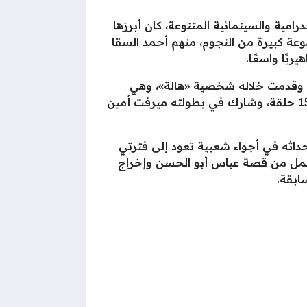
امية والسينمائية المتنوعة، كان أبرزها
شخصية مختلفة وسط مجموعة كبيرة من النجوم، منهم أحمد السقا
يًا واسعًا.
 أمام ياسر جلال، وقدمت خلاله شخصية «هالة»، وهي
شخصية اتسمت بالطابع الكوميدي والمشاعر المتقلبة، ضمن أحداث تدور في إطار اجتماعي كوميدي من 15 حلقة، وشارك في بطولته ميرفت أمين
اثه في أجواء شعبية تعود إلى فترتي
العمل من قصة عباس أبو الحسن وإخراج
ابقة.