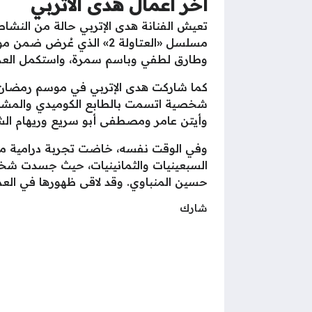
أخر أعمال هدى الاتربي
تعيش الفنانة هدى الإتربي حالة من النشاط 
وطارق لطفي وباسم سمرة، واستكمل العمل أ
وأيتن عامر ومصطفى أبو سريع وريهام الش
وفي الوقت نفسه، خاضت تجربة درامية مخ
السبعينيات والثمانينيات، حيث جسدت شخص
حسين المنباوي. وقد لاقى ظهورها في العم
شارك