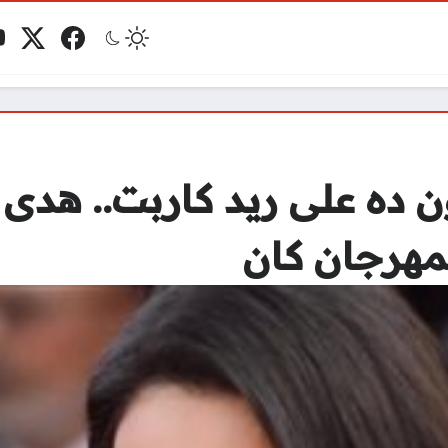
فيسبوك
منصة 
ي
مو
ن ده على ريد كاربت.. هدى
مهرجان كان