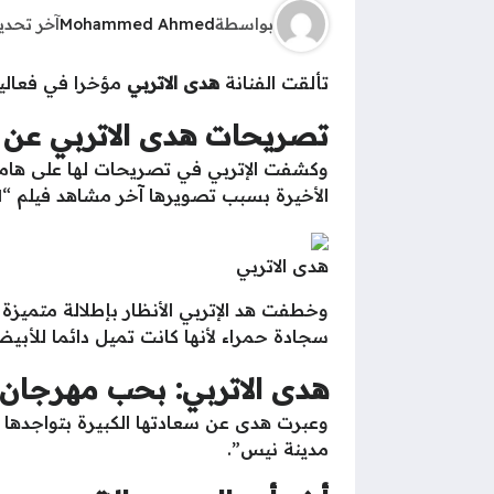
بواسطة
Mohammed Ahmed
آخر تحد
تألقت الفنانة
هدى الاتربي
مؤخرا في فعاليا
تصريحات هدى الاتربي عن 
وكشفت الإتربي في تصريحات لها على هام
الأخيرة بسبب تصويرها آخر مشاهد فيلم “١٠١ مطافي” خلال الأيام الأولى من المهرجان.
هدى الاتربي
وخطفت هد الإتربي الأنظار بإطلالة متميزة
سجادة حمراء لأنها كانت تميل دائما للأبي
هدى الاتربي: بحب مهرجان 
وعبرت هدى عن سعادتها الكبيرة بتواجدها 
مدينة نيس”.