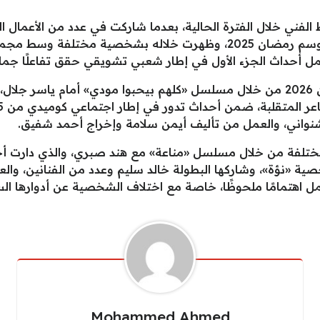
الفني خلال الفترة الحالية، بعدما شاركت في عدد من الأعمال الدر
مسلسل «العتاولة 2» الذي عُرض ضمن موسم رمضان 2025، وظهرت خلاله ب
حداث الجزء الأول في إطار شعبي تشويقي حقق تفاعلًا جماهير
كما شاركت هدى الإتربي في موسم رمضان 2026 من خلال مسلسل «كلهم بيحبوا مودي»
نواني، والعمل من تأليف أيمن سلامة وإخراج أحمد شفيق.
تلفة من خلال مسلسل «مناعة» مع هند صبري، والذي دارت أحد
ية «نؤة»، وشاركها البطولة خالد سليم وعدد من الفنانين، و
ل اهتمامًا ملحوظًا، خاصة مع اختلاف الشخصية عن أدوارها الس
Mohammed Ahmed