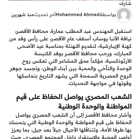
شارك
بواسطة
Mohammed Ahmed
آخر تحديث
منذ شهرين
استقبل المهندس عبد المطلب عمارة، محافظ الأقصر،
نيافة الأنبا يوساب أسقف عام الأقصر، على رأس وفد من
كهنة الإيبارشية، لتقديم التهنئة بمناسبة عيد الأضحى
المبارك، ورحب محافظ الأقصر بوفد الكنيسة
الأرثوذكسية، مؤكداً عمق المشاعر التي تعكس روح
الوحدة والتآخي والمحبة بين أبناء الوطن، وتجسد جوهر
الروح المصرية السمحة التي يشهد التاريخ بتماسكها
وقوتها في مواجهة التحديات.
الشعب المصري يواصل الحفاظ على قيم
المواطنة والوحدة الوطنية
وأشار محافظ الأقصر إلى أن الشعب المصري يواصل
الحفاظ على قيم المواطنة والوحدة الوطنية التي يتمسك
بها طرفا الأمة، وتتناقلها الأجيال جيلاً بعد جيل، بما يعزز
أواصر المحبة والاستقرار داخل المجتمع المصرى، حيث