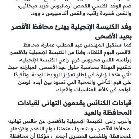
ضم الوفد الكنسي القمص أرمانيوس فريد ميخائيل،
والقس شنودة راتب، والقس أثناسيوس داوود.
وفد الكنيسة الإنجيلية يهنئ محافظ الأقصر
بعيد الأضحى
كما استقبل المهندس عبد المطلب عمارة، محافظ
الأقصر، اليوم الثلاثاء، وفدًا من الكنيسة الإنجيلية بالأقصر،
برئاسة القس محروس كرم، راعي الكنيسة الإنجيلية،
لتقديم التهنئة بمناسبة حلول عيد الأضحى المبارك، حيث
تأتي هذه الزيارة في إطار تعزيز الروابط الودية، وتأكيدًا
على قيم التآخي والمحبة التي تسود بين أبناء الوطن
الواحد في كافة المناسبات والأعياد.
قيادات الكنائس يقدمون التهانى لقيادات
المحافظة بالعيد
وأعرب راعى الكنيسة الإنجيلية بالأقصر، عن خالص تهانيه
لمحافظ الأقصر ، ولشعبها ، متمنيًا دوام التقدم والازدهار
للمحافظة وللشعب المصري أجمع ، مؤكدًا أن محافظة