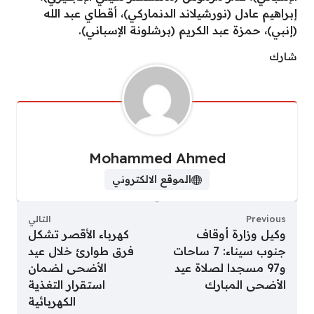
إبراهيم عادل (نورشيلاند الدنماركي)، أقطاي عبد الله
(إنبي)، حمزة عبد الكريم (برشلونة الإسباني).
شارك
Mohammed Ahmed
الموقع الالكتروني
Previous
التالي
وكيل وزارة أوقاف
كهرباء الأقصر تشكل
جنوب سيناء: 7 ساحات
فرق طوارئ خلال عيد
و97 مسجدا لصلاة عيد
الأضحى لضمان
الأضحى المبارك
استقرار التغذية
الكهربائية