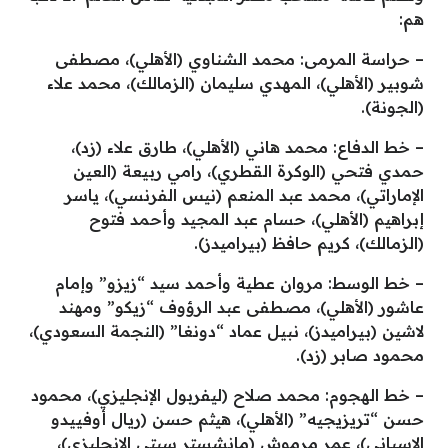
هم:
– حراسة المرمى: محمد الشناوي (الأهلي)، مصطفى
شوبير (الأهلي)، المهدي سليمان (الزمالك)، محمد علاء
(الجونة).
– خط الدفاع: محمد هاني (الأهلي)، طارق علاء (زد)،
حمدي فتحي (الوكرة القطري)، رامي ربيعة (العين
الإماراتي)، محمد عبد المنعم (نيس الفرنسي)، ياسر
إبراهيم (الأهلي)، حسام عبد المجيد وأحمد فتوح
(الزمالك)، كريم حافظ (بيراميدز).
– خط الوسط: مروان عطية وأحمد سيد “زيزو” وإمام
عاشور (الأهلي)، مصطفى عبد الرؤوف “زيكو” ومهند
لاشين (بيراميدز)، نبيل عماد “دونغا” (النجمة السعودي)،
محمود صابر (زد).
– خط الهجوم: محمد صلاح (ليفربول الإنجليزي)، محمود
حسن “تريزيجيه” (الأهلي)، هيثم حسن (ريال أوفييدو
الإسباني)، عمر مرموش (مانشستر سيتي الإنجليزي)،