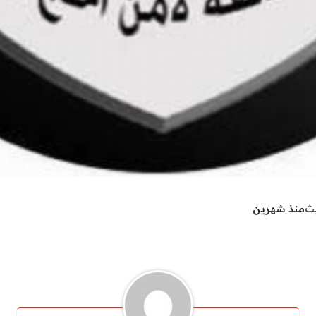
يث
منذ شهرين