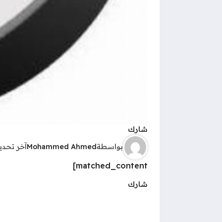
شارك
بواسطة
Mohammed Ahmed
آخر تحد
matched_content]
شارك