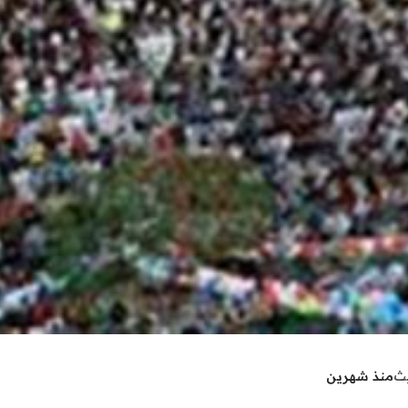
يث
منذ شهرين