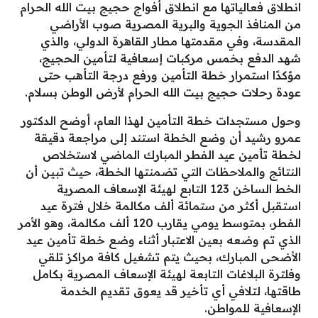
انطلاق فعالياتها مع انطلاق أفواج حجيج بيت الله الحرام
من المنافذ الجوية والبرية المصرية صوب الأراضي
المقدسة، وفي مقدمتها مطار القاهرة الدولي، والذي
شهد الدفع بخمس مركبات إسعافية لتأمين الحجيج،
مؤكدًا استمرار خطة التأمين ورفع درجة التأهب حتى
عودة رحلات حجيج بيت الله الحرام لأرض الوطن بسلام.
وحول مستجدات خطة التأمين لهذا العام، أوضح الدكتور
عمرو رشيد أن وضع الخطة استند إلى مراجعة دقيقة
لخطة تأمين عيد الفطر المبارك الماضي لاستخلاص
النتائج والملاحظات التي تضمنتها الخطة، حيث تبين أن
الخط الساخن 123 التابع لهيئة الإسعاف المصرية
استقبل أكثر من ستمائة ألف مكالمة خلال فترة عيد
الفطر، بمتوسط يومي يقارب 120 ألف مكالمة، وهو الأمر
الذي تم وضعه بعين الاعتبار أثناء وضع خطة تأمين عيد
الأضحى المبارك، بحيث يتم تشغيل كافة مراكز تلقي
وفلترة البلاغات التابعة لهيئة الإسعاف المصرية بكامل
طاقتها، لتلافي أي تأخير قد يعوق تقديم الخدمة
الإسعافية للمواطن.