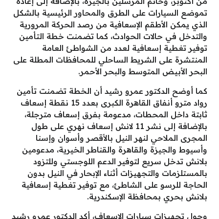
من أكتوبر، وخاتم المرسلين بالجيزة، بالإضافة إلى إعادة
تموضع السيارات على الطرق والمحاور الرئيسية بالشكل
الذي يمكن الأطقم الإسعافية من رصد الحركة المرورية
والتدخل في حالات الحوادث، كما تضمنت خطة التأمين
توفير تغطية إسعافية لعدد من الشواطئ العامة
المنتشرة على الشريط الساحلي للمحافظات المطلة على
البحر الأبيض المتوسط والبحر الأحمر.
كما أوضح الدكتور عمرو رشيد أن الخطة تضمنت تأمين
رواد مترو أنفاق القاهرة الكبرى بعدد 15 نقطة إسعاف
ثابتة داخل المحطات، مدعومة بفرق إسعاف مترجلة،
بالإضافة إلى نشر 11 لانش إسعاف نهري على طول
المجرى الملاحي لنهر النيل بالأقصر وأسوان وإسنا
وأسيوط والجيزة والقاهرة والقناطر الخيرية، مدعومين
بلانش تدخل سريع لتوفير الدعم اللوجستي وللتزود
بالمستلزمات والتجهيزات أثناء الإبحار في النيل بدون
الحاجة للرسو على الشاطئ، مع توفير تغطية إسعافية
بلانش بحري بمحافظة الإسكندرية.
وحول تجهيزات سيارات الإسعاف، أكد الدكتور عمرو رشيد