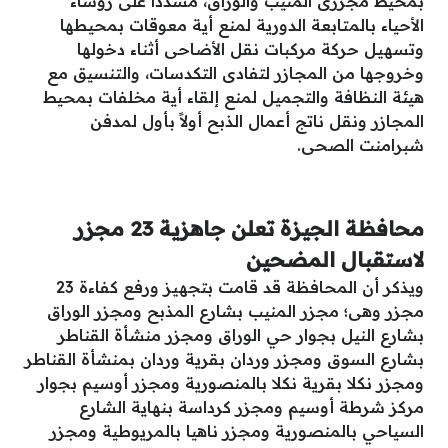
بمحيط مجزرى المنيب والوراق، مشددًا على رؤساء
الأحياء بالمتابعة الدورية لمنع أية معوقات بمحيطها
وتسهيل حركة مركبات نقل الأضاحى أثناء دخولها
وخروجها من المجازر لتفادى التكدسات، والتنسيق مع
هيئة النظافة والتجميل لمنع إلقاء أية مخلفات بمحيط
المجازر ونقل ناتج أعمال الذبح أولاً بأول لمدفن
شبرامنت الصحى.
محافظة الجيزة تعلن جاهزية 23 مجزر
لاستقبال المضحين
ويذكر أن المحافظة قد قامت بتجهيز ورفع كفاءة 23
مجزر وهى؛ مجزر المنيب بشارع المذبح ومجزر الوراق
بشارع النيل بجوار حي الوراق ومجزر منشأة القناطر
بشارع السوق ومجزر وردان بقرية وردان بمنشأة القناطر
ومجزر نكلا بقرية نكلا بالمنصورية ومجزر أوسيم بجوار
مركز شرطة أوسيم ومجزر كرداسة بنهاية الشارع
السياحي بالمنصورية ومجزر ناهيا بالمريوطية ومجزر