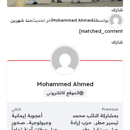
شارك
بواسطة
Mohammed Ahmed
آخر تحديث
منذ شهرين
matched_content]
شارك
Mohammed Ahmed
الموقع الالكتروني
Previous
التالي
بمشاركة النائب محمد
أعجوبة إيمانية
تيسير مطر.. حزب إرادة
وجيولوجية.. صخور
جيل يستقبل وفد
جبل عرفات آمنة تماماً