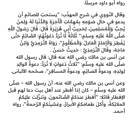
رواه أبو داود مرسلًا.
وقال النّووي في شرح المهذّب: “يستحبّ للصائم أن
يدعو في حَالِ صَوْمِهِ بِمُهِمَّاتِ الْآخِرَةِ وَالدُّنْيَا لَهُ وَلِمَنْ
يُحِبُّ وَلِلْمُسْلِمِينَ، لِحَدِيثِ أَبِي هُرَيْرَةَ قَالَ: قَالَ رَسُولُ اللَّهِ
صَلَّى اللَّهُ عَلَيْهِ وسلم:” ثَلَاثَةٌ لَا تُرَدُّ دَعْوَتُهُمْ: الصَّائِمُ حَتَّى
يُفْطِرَ وَالْإِمَامُ الْعَادِلُ وَالْمَظْلُومُ”، رَوَاهُ التِّرْمِذِيُّ وَابْنُ
مَاجَهْ، وقَالَ التِّرْمِذِيُّ : حَدِيثٌ حَسَنٌ .
عن أنس بن مالك رضي الله عنه قال: قال رسول الله
صلّى الله عليه وسلّم: “ثلاثُ دَعواتٍ لا تُرَدُّ: دعوةُ الوالِدِ
لِولدِهِ، ودعوةُ الصائِمِ، ودعوةُ المسافِرِ”، صحّحه الألبانى.
وعن أنس بن مالك رضي الله عنه، أنّ رسول الله – صلّى
الله عليه وسلّم – كان إذا أفطر عند أهل بيت دعا لهم قبل
الإفطار قائلا: “أفطرَ عندَكمُ الصَّائمونَ، وتنزَّلت عليْكمُ
الملائِكةُ، وأَكلَ طعامَكمُ الأبرارُ، وغشيتْكمُ الرَّحمةُ”، رواه
أحمد.