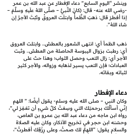
وينشر “اليوم السابع” دعاء الإفطار عن عبد الله بن عمر
-رضي الله عنه- قال: (كانَ النَّبيُّ – صلَّى اللهُ علَيهِ وسلَّمَ –
إذا أفطرَ قال: ذهبَ الظَّمأُ وابتلَت العروقُ وثبُتَ الأجرُ إن
شاءَ اللهُ”.
ذهب الظمأ أي: انتهى الشعور بالعطش.. وابتلت العروق
أي: رطبت بزوال اليبوسة الحاصلة من العطش.. وثبت
الأجر أي: زال التعب وحصل الثواب؛ وهذا حث على
العبادات؛ فإن التعب يسير لذهابه وزواله، والأجر كثير
لثباته وبقائه.
دعاء الإفطار
وكان النبي – صلى الله عليه وسلم- يقول أيضًا: ” اللهم
إنّي أسألُكَ برحمتِكَ التي وسِعَتْ كلَّ شيءٍ أن تغفِرَ لي”،
رواه ابن ماجه من دعاء عبد الله بن عمرو بن العاص،
وحسّنه ابن حجر في تخريج الأذكار، وكان عليه الصلاة
والسلام يقول: “اللهمَّ لكَ صمتُ، وعلى رِزْقِكَ أفطرتُ”،