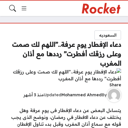
السعوديه
دعاء الإفطار يوم عرفة..”اللهم لك صمت
وعلى رزقك أفطرت” رددها مع أذان
المغرب
Share
By
Mohammed Ahmed
Updated
منذ 3 أشهر
يتساءل البعض عن دعاء الإفطار فى يوم عرفة وهل
يختلف عن دعاء الافطار في رمضان، ونوضح الذى يجب
قوله مع سماع أذان المغرب وقبل بدء تناول الإفطار،